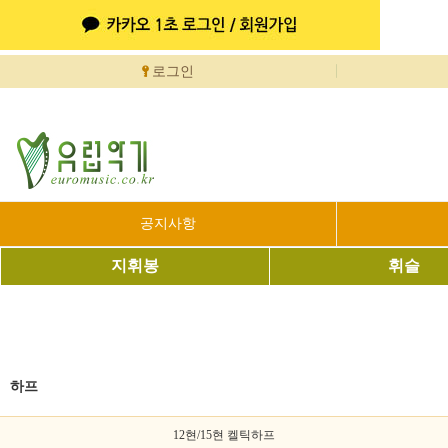
로그인
공지사항
지휘봉
휘슬
하프
12현/15현 켈틱하프