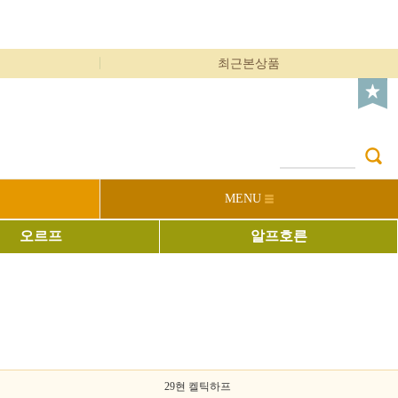
최근본상품
MENU
오르프
알프호른
29현 켈틱하프