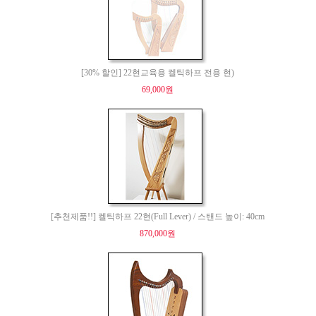
[30% 할인] 22현교육용 켈틱하프 전용 현)
69,000원
[추천제품!!] 켈틱하프 22현(Full Lever) / 스탠드 높이: 40cm
870,000원