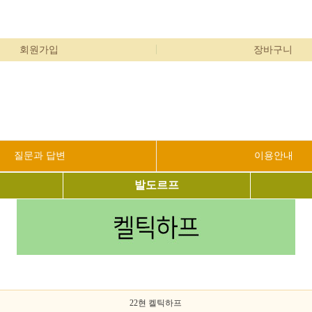
회원가입
장바구니
질문과 답변
이용안내
발도르프
22현 켈틱하프