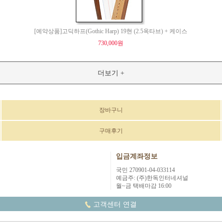
[예약상품]고딕하프(Gothic Harp) 19현 (2.5옥타브) + 케이스
730,000원
더보기 +
장바구니
구매후기
입금계좌정보
국민 270901-04-033114
예금주: (주)한독인터네셔널
월~금 택배마감 16:00
고객센터 연결