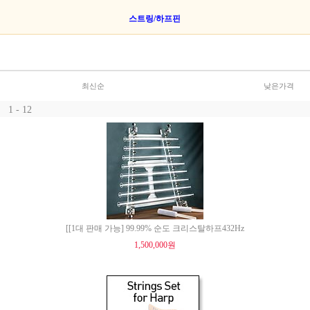
스트링/하프핀
최신순
낮은가격
1 - 12
[[1대 판매 가능] 99.99% 순도 크리스탈하프432Hz
1,500,000원