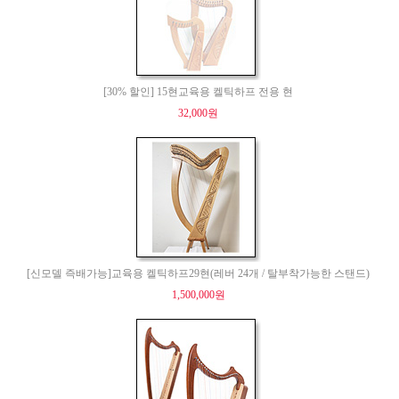
[30% 할인] 15현교육용 켈틱하프 전용 현
32,000원
[신모델 즉배가능]교육용 켈틱하프29현(레버 24개 / 탈부착가능한 스탠드)
1,500,000원