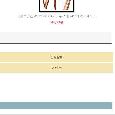
[예약상품]고딕하프(Gothic Harp) 29현 (4옥타브) + 케이스
980,000원
관심상품
이벤트