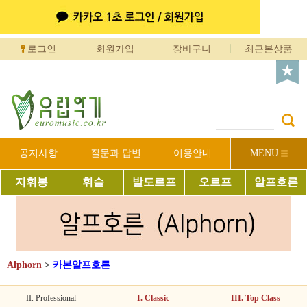
로그인
회원가입
장바구니
최근본상품
공지사항
질문과 답변
이용안내
MENU
지휘봉
휘슬
발도르프
오르프
알프호른
Alphorn
>
카본알프호른
II. Professional
I. Classic
III. Top Class