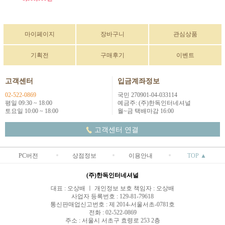
마이페이지
장바구니
관심상품
기획전
구매후기
이벤트
고객센터
입금계좌정보
02-522-0869
국민 270901-04-033114
평일 09:30 ~ 18:00
예금주: (주)한독인터네셔널
토요일 10:00 ~ 18:00
월~금 택배마감 16:00
고객센터 연결
PC버전
상점정보
이용안내
TOP ▲
(주)한독인터네셔널
대표 : 오상배 ㅣ 개인정보 보호 책임자 : 오상배
사업자 등록번호 : 129-81-79618
통신판매업신고번호 : 제 2014-서울서초-0781호
전화 : 02-522-0869
주소 : 서울시 서초구 효령로 253 2층