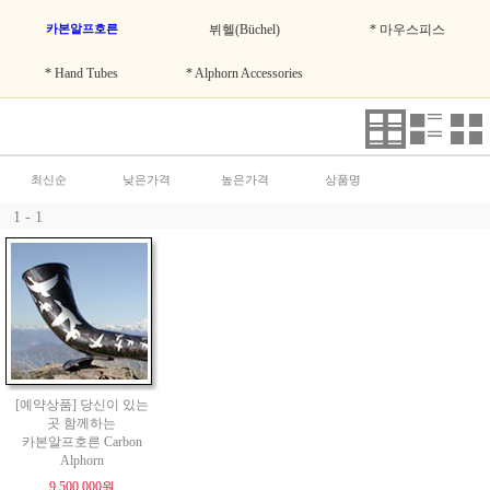
카본알프호른
뷔헬(Büchel)
* 마우스피스
* Hand Tubes
* Alphorn Accessories
최신순
낮은가격
높은가격
상품명
1 - 1
[예약상품] 당신이 있는
곳 함께하는
카본알프호른 Carbon
Alphorn
9,500,000원