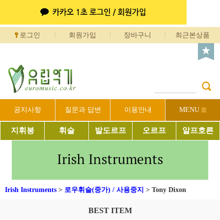
로그인
회원가입
장바구니
최근본상품
공지사항
질문과 답변
이용안내
MENU
지휘봉
휘슬
발도르프
오르프
알프호른
Irish Instruments
>
로우휘슬(중가) / 사용중지
>
Tony Dixon
BEST ITEM