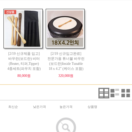
[2/19 신규제품 입고]
[2/19 신규입고완료]
바우런(보드란) 비터
전문가용 튜너블 바우런
(Beater, 티퍼,Tipper)
(보드란)Inside Tunable
4종세트(파우치 포함)
18 x 4.2" (케이스 포함)
80,000원
320,000원
최신순
낮은가격
높은가격
상품명