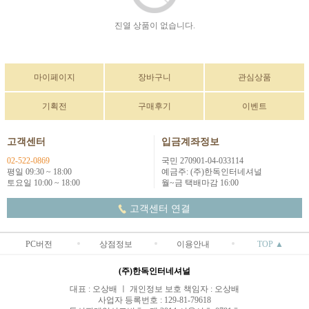
진열 상품이 없습니다.
마이페이지
장바구니
관심상품
기획전
구매후기
이벤트
고객센터
입금계좌정보
02-522-0869
국민 270901-04-033114
평일 09:30 ~ 18:00
예금주: (주)한독인터네셔널
토요일 10:00 ~ 18:00
월~금 택배마감 16:00
고객센터 연결
PC버전
상점정보
이용안내
TOP ▲
(주)한독인터네셔널
대표 : 오상배 ㅣ 개인정보 보호 책임자 : 오상배
사업자 등록번호 : 129-81-79618