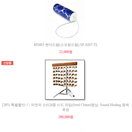
REMO 썬더드럼(스프링드럼) SP-0207-TL
21,000원
[30% 특별할인~! / 자연의 소리]4종 시드 차임(Seed Chime)명상, Sound-Healing 등에
추천
200,000원