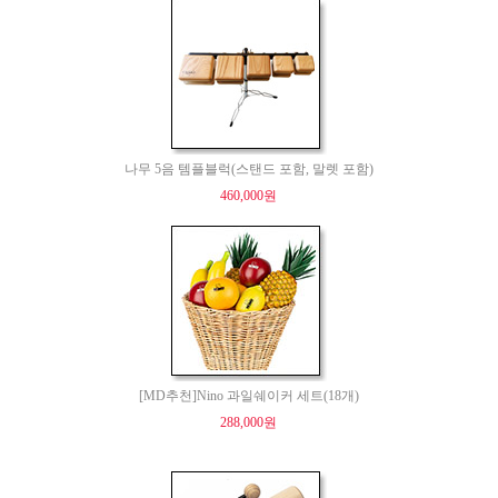
나무 5음 템플블럭(스탠드 포함, 말렛 포함)
460,000원
[MD추천]Nino 과일쉐이커 세트(18개)
288,000원