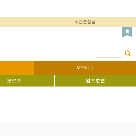
최근본상품
MENU
오르프
알프호른