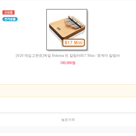
[4/20 재입고완료]독일 Hokema 社 칼림바B17 Mini / 호케마 칼림바
180,000원
높은가격