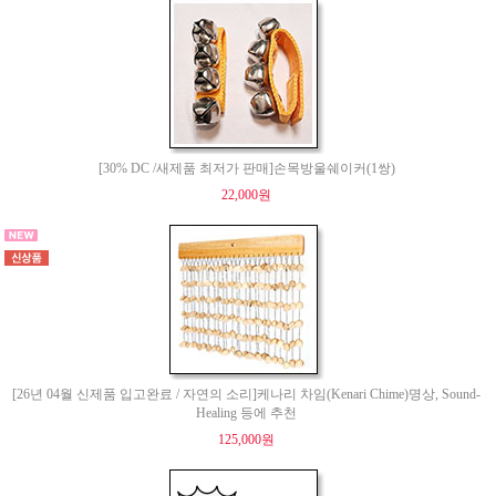
[30% DC /새제품 최저가 판매]손목방울쉐이커(1쌍)
22,000원
[26년 04월 신제품 입고완료 / 자연의 소리]케나리 차임(Kenari Chime)명상, Sound-
Healing 등에 추천
125,000원