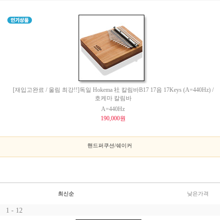
[재입고완료 / 울림 최강!!]독일 Hokema 社 칼림바B17 17음 17Keys (A=440Hz) /
호케마 칼림바
A=440Hz
190,000원
핸드퍼쿠션/쉐이커
최신순
낮은가격
1 - 12