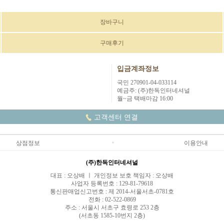
장바구니
구매후기
입금계좌정보
국민 270901-04-033114
예금주: (주)한독인터네셔널
월~금 택배마감 16:00
고객센터 연결
상점정보
이용안내
(주)한독인터네셔널
대표 : 오상배 ㅣ 개인정보 보호 책임자 : 오상배
사업자 등록번호 : 129-81-79618
통신판매업신고번호 : 제 2014-서울서초-0781호
전화 : 02-522-0869
주소 : 서울시 서초구 효령로 253 2층
(서초동 1585-10번지 2층)