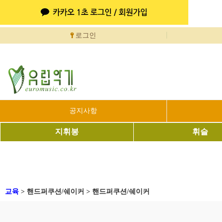
로그인
공지사항
지휘봉
휘슬
교육
>
핸드퍼쿠션/쉐이커
>
핸드퍼쿠션/쉐이커