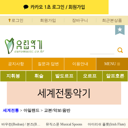
로그인
회원가입
장바구니
최근본상품
공지사항
질문과 답변
이용안내
MENU
지휘봉
휘슬
발도르프
오르프
알프호른
세계전통
>
아일랜드
>
교본/악보/음반
바우런(Bodran) / 본즈(Bones)
뮤직스푼 Musical Spoons
아이리쉬 플릇(Irish Flute)