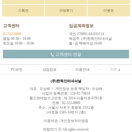
기획전
구매후기
이벤트
고객센터
입금계좌정보
02-522-0869
국민 270901-04-033114
평일 09:30 ~ 18:00
예금주: (주)한독인터네셔널
토요일 10:00 ~ 18:00
월~금 택배마감 16:00
고객센터 연결
PC버전
상점정보
이용안내
TOP ▲
(주)한독인터네셔널
대표 : 오상배 ㅣ 개인정보 보호 책임자 : 오상배
사업자 등록번호 : 129-81-79618
통신판매업신고번호 : 제 2014-서울서초-0781호
전화 : 02-522-0869
주소 : 서울시 서초구 효령로 253 2층
(서초동 1585-10번지 2층)
이용약관
|
개인정보처리방침
유럽악기 ⓒ All rights reserved.