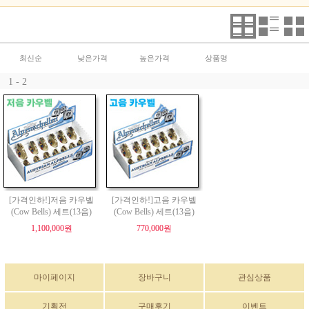
최신순
낮은가격
높은가격
상품명
1 - 2
[가격인하!]저음 카우벨
[가격인하!]고음 카우벨
(Cow Bells) 세트(13음)
(Cow Bells) 세트(13음)
1,100,000원
770,000원
마이페이지
장바구니
관심상품
기획전
구매후기
이벤트