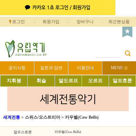
로그인
회원가입
장바구니
최근본상품
공지사항
질문과 답변
이용안내
MENU
지휘봉
휘슬
발도르프
오르프
알프호른
세계전통
>
스위스/오스트리아
>
카우벨(Cow Bells)
알프스호른
카우벨(Cow Bells)