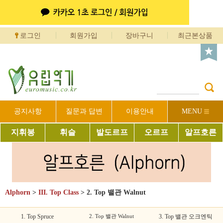
로그인
회원가입
장바구니
최근본상품
공지사항
질문과 답변
이용안내
MENU
지휘봉
휘슬
발도르프
오르프
알프호른
Alphorn
>
III. Top Class
>
2. Top 밸관 Walnut
1. Top Spruce
2. Top 밸관 Walnut
3. Top 밸관 오크엔틱