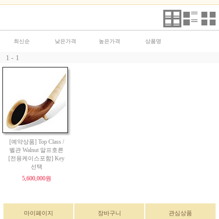
최신순
낮은가격
높은가격
상품명
1 - 1
[예약상품] Top Class /
벨관 Walnut 알프호른
[전용케이스포함] Key
선택
5,600,000원
마이페이지
장바구니
관심상품