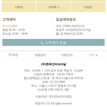
기획전
구매후기
이벤트
고객센터
입금계좌정보
02-522-0869
국민 270901-04-033114
평일 09:30 ~ 18:00
예금주: (주)한독인터네셔널
토요일 10:00 ~ 18:00
월~금 택배마감 16:00
고객센터 연결
PC버전
상점정보
이용안내
TOP ▲
(주)한독인터네셔널
대표 : 오상배 ㅣ 개인정보 보호 책임자 : 오상배
사업자 등록번호 : 129-81-79618
통신판매업신고번호 : 제 2014-서울서초-0781호
전화 : 02-522-0869
주소 : 서울시 서초구 효령로 253 2층
(서초동 1585-10번지 2층)
이용약관
|
개인정보처리방침
유럽악기 ⓒ All rights reserved.