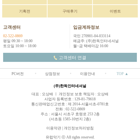
기획전
구매후기
이벤트
고객센터
입금계좌정보
02-522-0869
국민 270901-04-033114
평일 09:30 ~ 18:00
예금주: (주)한독인터네셔널
토요일 10:00 ~ 18:00
월~금 택배마감 16:00
고객센터 연결
PC버전
상점정보
이용안내
TOP ▲
(주)한독인터네셔널
대표 : 오상배 ㅣ 개인정보 보호 책임자 : 오상배
사업자 등록번호 : 129-81-79618
통신판매업신고번호 : 제 2014-서울서초-0781호
전화 : 02-522-0869
주소 : 서울시 서초구 효령로 253 2층
(서초동 1585-10번지 2층)
이용약관
|
개인정보처리방침
유럽악기 ⓒ All rights reserved.