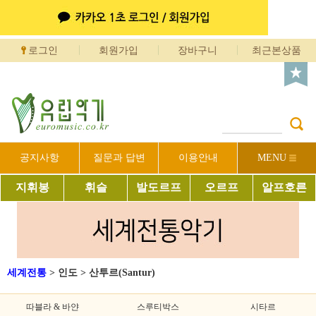
로그인
회원가입
장바구니
최근본상품
공지사항
질문과 답변
이용안내
MENU
지휘봉
휘슬
발도르프
오르프
알프호른
세계전통
>
인도
>
산투르(Santur)
따블라 & 바얀
스루티박스
시타르