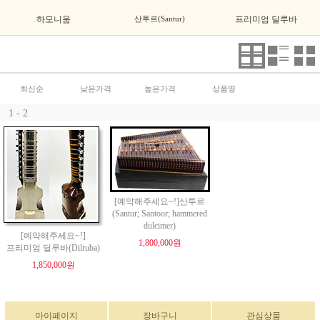
하모니움
산투르(Santur)
프리미엄 딜루바
최신순
낮은가격
높은가격
상품명
1 - 2
[예약해주세요~!]산투르
(Santur; Santoor; hammered
dulcimer)
[예약해주세요~!]
1,800,000원
프리미엄 딜루바(Dilruba)
1,850,000원
마이페이지
장바구니
관심상품