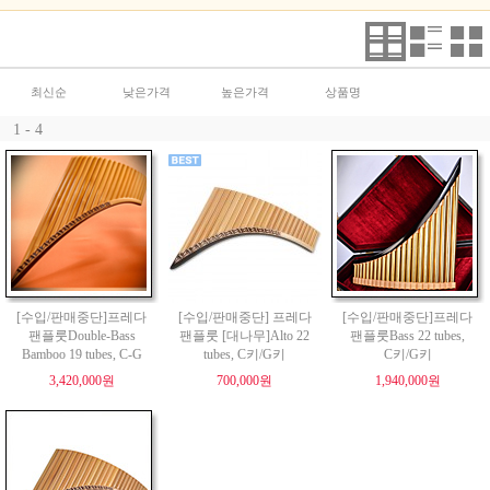
최신순
낮은가격
높은가격
상품명
1 - 4
[수입/판매중단]프레다
[수입/판매중단] 프레다
[수입/판매중단]프레다
팬플룻Double-Bass
팬플룻 [대나무]Alto 22
팬플룻Bass 22 tubes,
Bamboo 19 tubes, C-G
tubes, C키/G키
C키/G키
3,420,000원
700,000원
1,940,000원