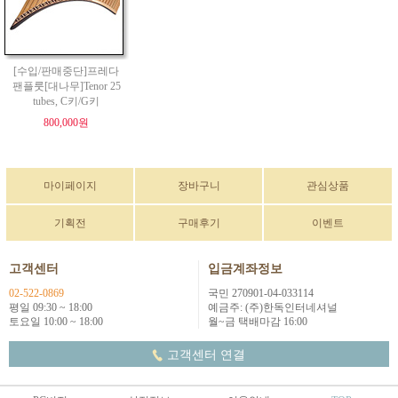
[수입/판매중단]프레다
팬플룻[대나무]Tenor 25
tubes, C키/G키
800,000원
마이페이지
장바구니
관심상품
기획전
구매후기
이벤트
고객센터
입금계좌정보
02-522-0869
국민 270901-04-033114
평일 09:30 ~ 18:00
예금주: (주)한독인터네셔널
토요일 10:00 ~ 18:00
월~금 택배마감 16:00
고객센터 연결