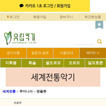
로그인
회원가입
장바구니
최근본상품
공지사항
질문과 답변
이용안내
MENU
지휘봉
휘슬
발도르프
오르프
알프호른
세계전통
>
루마니아
>
팬플릇
팬플릇