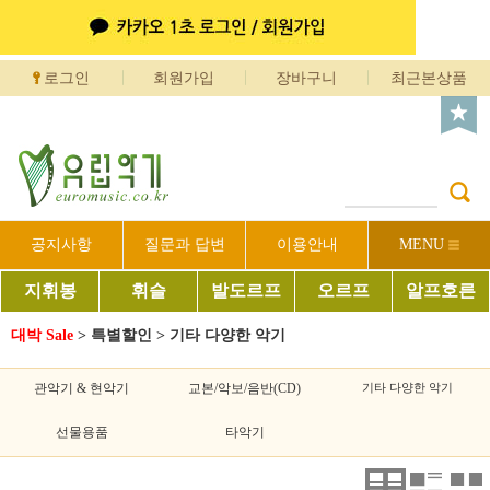
로그인
회원가입
장바구니
최근본상품
공지사항
질문과 답변
이용안내
MENU
지휘봉
휘슬
발도르프
오르프
알프호른
대박 Sale
>
특별할인
>
기타 다양한 악기
관악기 & 현악기
교본/악보/음반(CD)
기타 다양한 악기
선물용품
타악기