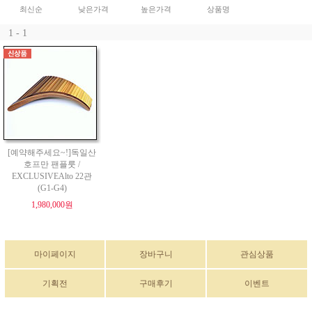
최신순
낮은가격
높은가격
상품명
1 - 1
[예약해주세요~!]독일산
호프만 팬플룻 /
EXCLUSIVEAlto 22관
(G1-G4)
1,980,000원
마이페이지
장바구니
관심상품
기획전
구매후기
이벤트