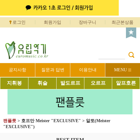
로그인
회원가입
장바구니
최근본상품
공지사항
질문과 답변
이용안내
MENU
지휘봉
휘슬
발도르프
오르프
알프호른
팬플릇
>
호프만 Meister "EXCLUSIVE"
>
알토(Meister
"EXCLUSIVE")
BEST ITEM