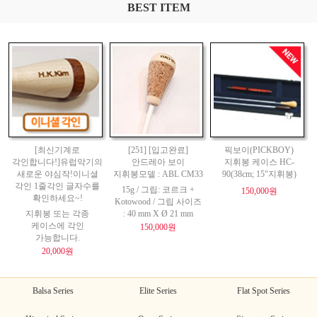
BEST ITEM
[최신기계로
[251] [입고완료]
픽보이(PICKBOY)
각인합니다!]유럽악기의
안드레아 보이
지휘봉 케이스 HC-
새로운 야심작!이니셜
지휘봉모델 : ABL CM33
90(38cm; 15"지휘봉)
각인 1줄각인 글자수를
15g / 그립: 코르크 +
150,000원
확인하세요~!
Kotowood / 그립 사이즈
지휘봉 또는 각종
: 40 mm X Ø 21 mm
케이스에 각인
150,000원
가능합니다.
20,000원
Balsa Series
Elite Series
Flat Spot Series