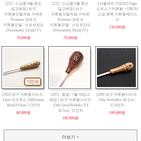
[221 / 신상품 8월 중순
[222 / 신상품 8월 중순
[선물세트 11][202] Pagu
입고예정] 파구
입고예정] 파구
오푸스 S 지휘봉 + EBC01
지휘봉깃털처럼 가벼운
지휘봉깃털처럼 가벼운
고급 원목 지휘봉케이스
Premium 코르크
Premium 코르크
小
지휘봉모델 : 스포르잔도
지휘봉모델 : 스포르잔도
150,000원
(Sforzando) 33cm(13")
(Sforzando) 38cm(15")
70,000원
70,000원
[202] 파구 지휘봉시리즈 :
[205] / 품절 / 5월 재입고
[208] 파구 지휘봉시리즈 :
Opus S(오푸스 S)Bloomin
예정 ] 파구 지휘봉시리즈
Elite SeriesRex 40.2cm /
Birch33.6cm / 13인치
: Elite SeriesBuffalo, NY
15.8인치
30.5cm / 12인치
80,000원
100,000원
100,000원
더보기 +