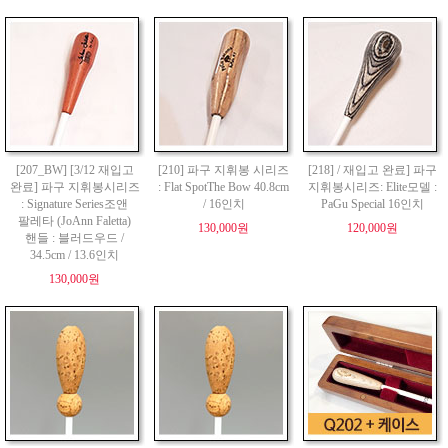
[207_BW] [3/12 재입고
[210] 파구 지휘봉 시리즈
[218] / 재입고 완료] 파구
완료] 파구 지휘봉시리즈
: Flat SpotThe Bow 40.8cm
지휘봉시리즈: Elite모델 :
: Signature Series조앤
/ 16인치
PaGu Special 16인치
팔레타 (JoAnn Faletta)
130,000원
120,000원
핸들 : 블러드우드 /
34.5cm / 13.6인치
130,000원