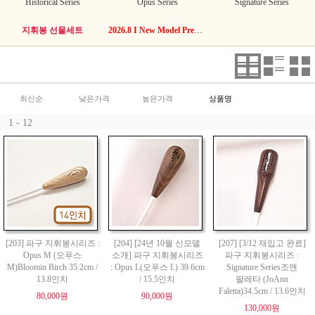
Historical Series
Opus Series
Signature Series
지휘봉 선물세트
2026.8 I New Model Premium Cork
최신순
낮은가격
높은가격
상품명
1 - 12
[203] 파구 지휘봉시리즈 :
[204] [24년 10월 신모델
[207] [3/12 재입고 완료]
Opus M (오푸스
소개] 파구 지휘봉시리즈
파구 지휘봉시리즈 :
M)Bloomin Birch 35.2cm /
: Opus L(오푸스 L) 39.6cm
Signature Series조앤
13.8인치
/ 15.5인치
팔레타 (JoAnn
Faletta)34.5cm / 13.6인치
80,000원
90,000원
130,000원