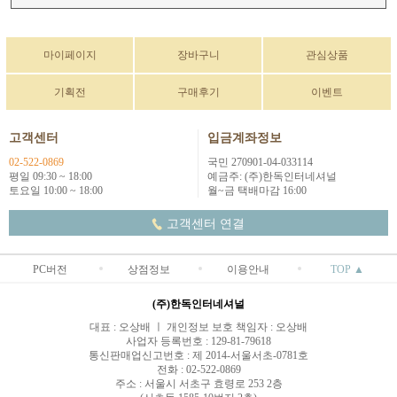
마이페이지
장바구니
관심상품
기획전
구매후기
이벤트
고객센터
입금계좌정보
02-522-0869
국민 270901-04-033114
평일 09:30 ~ 18:00
예금주: (주)한독인터네셔널
토요일 10:00 ~ 18:00
월~금 택배마감 16:00
고객센터 연결
PC버전
상점정보
이용안내
TOP ▲
(주)한독인터네셔널
대표 : 오상배 ㅣ 개인정보 보호 책임자 : 오상배
사업자 등록번호 : 129-81-79618
통신판매업신고번호 : 제 2014-서울서초-0781호
전화 : 02-522-0869
주소 : 서울시 서초구 효령로 253 2층