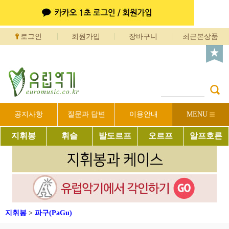
로그인
회원가입
장바구니
최근본상품
공지사항
질문과 답변
이용안내
MENU
지휘봉
휘슬
발도르프
오르프
알프호른
지휘봉
>
파구(PaGu)