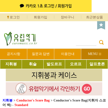
로그인
회원가입
장바구니
최근본상품
공지사항
질문과 답변
이용안내
MENU
지휘봉
휘슬
발도르프
오르프
알프호른
지휘봉
>
Conductor's Score Bag
>
Conductor's Score Bag(지휘자 스코
어 백) -
Standard