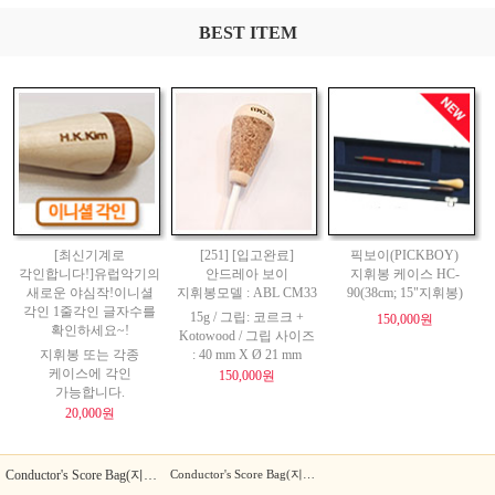
BEST ITEM
[최신기계로
[251] [입고완료]
픽보이(PICKBOY)
각인합니다!]유럽악기의
안드레아 보이
지휘봉 케이스 HC-
새로운 야심작!이니셜
지휘봉모델 : ABL CM33
90(38cm; 15"지휘봉)
각인 1줄각인 글자수를
15g / 그립: 코르크 +
150,000원
확인하세요~!
Kotowood / 그립 사이즈
지휘봉 또는 각종
: 40 mm X Ø 21 mm
케이스에 각인
150,000원
가능합니다.
20,000원
Conductor's Score Bag(지휘자 스코어 백) -
Deluxe
Conductor's Score Bag(지휘자 스코어 백) -
Standard