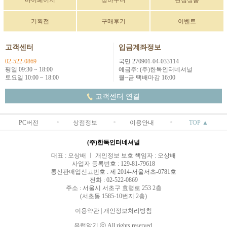
기획전
구매후기
이벤트
고객센터
입금계좌정보
02-522-0869
국민 270901-04-033114
평일 09:30 ~ 18:00
예금주: (주)한독인터네셔널
토요일 10:00 ~ 18:00
월~금 택배마감 16:00
고객센터 연결
PC버전
상점정보
이용안내
TOP ▲
(주)한독인터네셔널
대표 : 오상배 ㅣ 개인정보 보호 책임자 : 오상배
사업자 등록번호 : 129-81-79618
통신판매업신고번호 : 제 2014-서울서초-0781호
전화 : 02-522-0869
주소 : 서울시 서초구 효령로 253 2층
(서초동 1585-10번지 2층)
이용약관
|
개인정보처리방침
유럽악기 ⓒ All rights reserved.