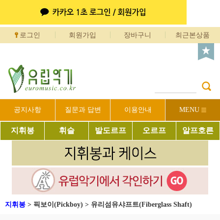
로그인
회원가입
장바구니
최근본상품
공지사항
질문과 답변
이용안내
MENU
지휘봉
휘슬
발도르프
오르프
알프호른
지휘봉
>
픽보이(Pickboy)
>
유리섬유샤프트(Fiberglass Shaft)