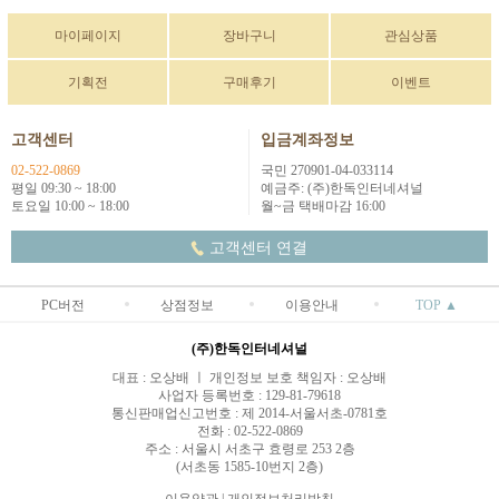
마이페이지
장바구니
관심상품
기획전
구매후기
이벤트
고객센터
입금계좌정보
02-522-0869
국민 270901-04-033114
평일 09:30 ~ 18:00
예금주: (주)한독인터네셔널
토요일 10:00 ~ 18:00
월~금 택배마감 16:00
고객센터 연결
PC버전
상점정보
이용안내
TOP ▲
(주)한독인터네셔널
대표 : 오상배 ㅣ 개인정보 보호 책임자 : 오상배
사업자 등록번호 : 129-81-79618
통신판매업신고번호 : 제 2014-서울서초-0781호
전화 : 02-522-0869
주소 : 서울시 서초구 효령로 253 2층
(서초동 1585-10번지 2층)
이용약관
|
개인정보처리방침