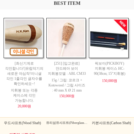
BEST ITEM
[최신기계로
[251] [입고완료]
픽보이(PICKBOY)
각인합니다!]유럽악기의
안드레아 보이
지휘봉 케이스 HC-
새로운 야심작!이니셜
지휘봉모델 : ABL CM33
90(38cm; 15"지휘봉)
각인 1줄각인 글자수를
15g / 그립: 코르크 +
150,000원
확인하세요~!
Kotowood / 그립 사이즈
지휘봉 또는 각종
: 40 mm X Ø 21 mm
케이스에 각인
150,000원
가능합니다.
20,000원
우드샤프트(Wood Shaft)
유리섬유샤프트(Fiberglass Shaft)
카본샤프트(Carbon Shaft)