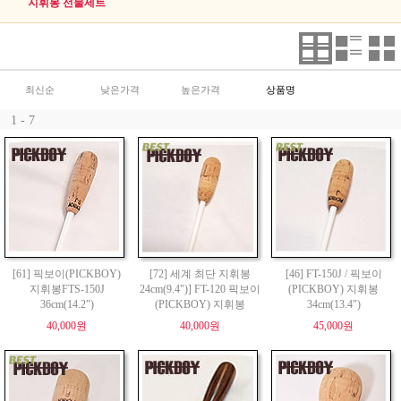
지휘봉 선물세트
최신순
낮은가격
높은가격
상품명
1 - 7
[61] 픽보이(PICKBOY)
[72] 세계 최단 지휘봉
[46] FT-150J / 픽보이
지휘봉FTS-150J
24cm(9.4")] FT-120 픽보이
(PICKBOY) 지휘봉
36cm(14.2")
(PICKBOY) 지휘봉
34cm(13.4")
40,000원
40,000원
45,000원