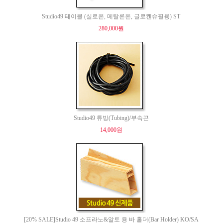
Studio49 테이블 (실로폰, 메탈론폰, 글로켄슈필용) ST
280,000원
Studio49 튜빙(Tubing)/부속끈
14,000원
[20% SALE]Studio 49 소프라노&알토 용 바 홀더(Bar Holder) KO/SA