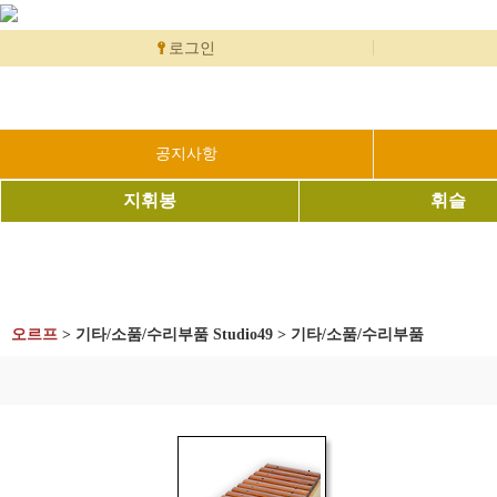
로그인
공지사항
지휘봉
휘슬
오르프
>
기타/소품/수리부품 Studio49
>
기타/소품/수리부품