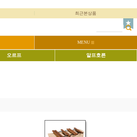
최근본상품
MENU
오르프
알프호른