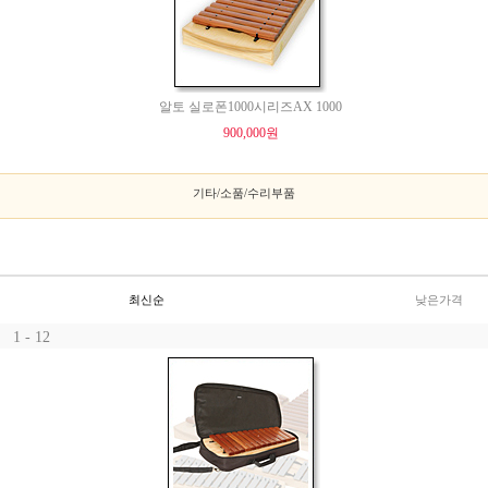
알토 실로폰1000시리즈AX 1000
900,000원
기타/소품/수리부품
최신순
낮은가격
1 - 12