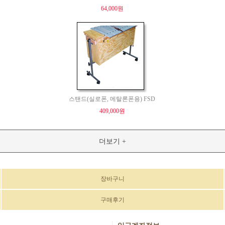
64,000원
스탠드(실로폰, 메탈론폰용) FSD
409,000원
더보기 +
장바구니
구매후기