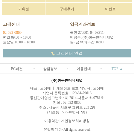
기획전
구매후기
이벤트
고객센터
입금계좌정보
02-522-0869
국민 270901-04-033114
평일 09:30 ~ 18:00
예금주: (주)한독인터네셔널
토요일 10:00 ~ 18:00
월~금 택배마감 16:00
고객센터 연결
PC버전
상점정보
이용안내
TOP ▲
(주)한독인터네셔널
대표 : 오상배 ㅣ 개인정보 보호 책임자 : 오상배
사업자 등록번호 : 129-81-79618
통신판매업신고번호 : 제 2014-서울서초-0781호
전화 : 02-522-0869
주소 : 서울시 서초구 효령로 253 2층
(서초동 1585-10번지 2층)
이용약관
|
개인정보처리방침
유럽악기 ⓒ All rights reserved.