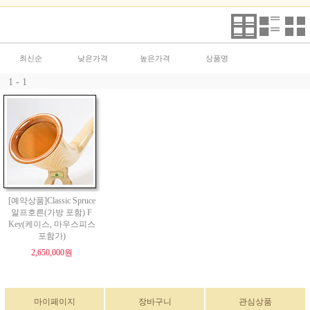
최신순
낮은가격
높은가격
상품명
1 - 1
[예약상품]Classic Spruce
알프호른(가방 포함) F
Key(케이스, 마우스피스
포함가)
2,650,000원
마이페이지
장바구니
관심상품