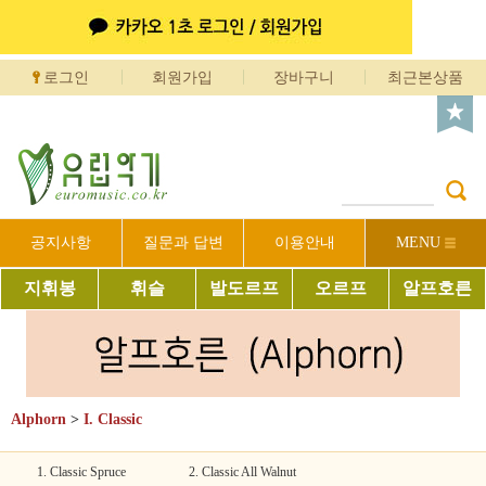
로그인
회원가입
장바구니
최근본상품
공지사항
질문과 답변
이용안내
MENU
지휘봉
휘슬
발도르프
오르프
알프호른
Alphorn
>
I. Classic
1. Classic Spruce
2. Classic All Walnut