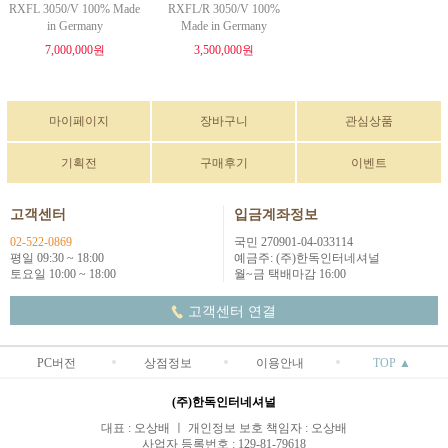
RXFL 3050/V 100% Made
RXFL/R 3050/V 100%
in Germany
Made in Germany
7,000,000원
3,500,000원
마이페이지
장바구니
관심상품
기획전
구매후기
이벤트
고객센터
입금계좌정보
02-522-0869
국민 270901-04-033114
평일 09:30 ~ 18:00
예금주: (주)한독인터네셔널
토요일 10:00 ~ 18:00
월~금 택배마감 16:00
고객센터 연결
PC버전
상점정보
이용안내
TOP ▲
(주)한독인터네셔널
대표 : 오상배 ㅣ 개인정보 보호 책임자 : 오상배
사업자 등록번호 : 129-81-79618