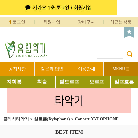
로그인
회원가입
장바구니
최근본상품
공지사항
질문과 답변
이용안내
MENU
지휘봉
휘슬
발도르프
오르프
알프호른
클래식타악기
>
실로폰(Xylophone)
>
Concert XYLOPHONE
BEST ITEM