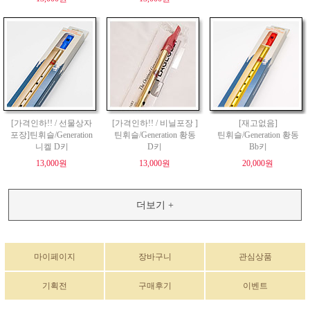
[가격인하!! / 선물상자
[가격인하!! / 비닐포장 ]
[재고없음]
포장]틴휘슬/Generation
틴휘슬/Generation 황동
틴휘슬/Generation 황동
니켈 D키
D키
Bb키
13,000원
13,000원
20,000원
더보기 +
마이페이지
장바구니
관심상품
기획전
구매후기
이벤트