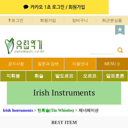
로그인
회원가입
장바구니
최근본상품
공지사항
질문과 답변
이용안내
MENU
지휘봉
휘슬
발도르프
오르프
알프호른
Irish Instruments
>
틴휘슬(Tin Whistles)
>
제너레이션
BEST ITEM