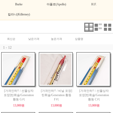
Burke
아폴로(Apollo)
H.F.
킬라니(Killerney)
최신순
낮은가격
높은가격
상품명
1 - 12
[가격인하!! / 선물상자
[가격인하!! / 비닐 포장]
[가격인하!! / 선물상자
포장]틴휘슬/Generation
틴휘슬/Generation 황동
포장]틴휘슬/Generation
황동 G키
F키
황동 C키
13,000원
13,000원
13,000원