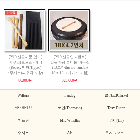
[2/19 신규제품 입고]
[2/19 신규입고완료]
바우런(보드란) 비터
전문가용 튜너블 바우런
(Beater, 티퍼,Tipper)
(보드란)Inside Tunable
4종세트(파우치 포함)
18 x 4.2" (케이스 포함)
80,000원
320,000원
Waltons
Feadog
클라크(Clarke)
제너레이션
토만(Thomann)
Tony Dixon
치프턴
MK Whistles
리어(Lir)
수사토
AK
무지크모르노