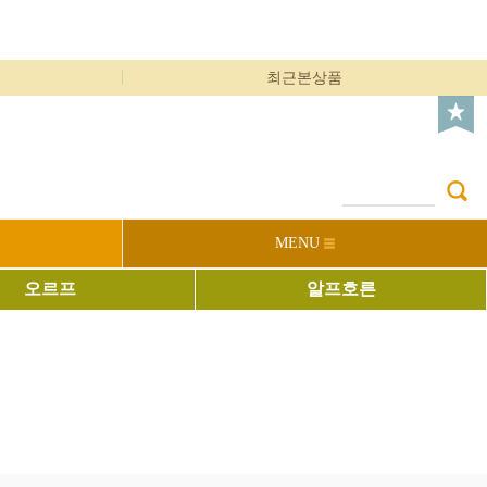
최근본상품
MENU
오르프
알프호른