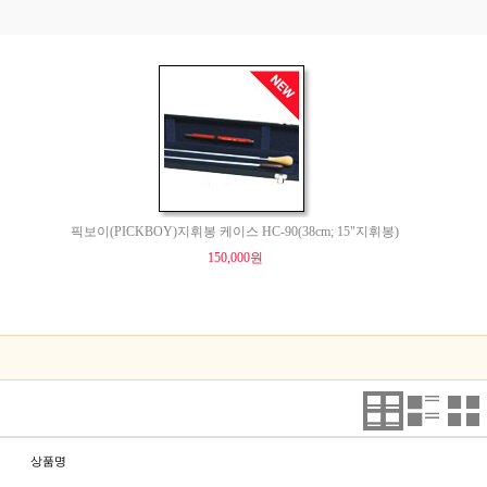
픽보이(PICKBOY)지휘봉 케이스 HC-90(38cm; 15"지휘봉)
150,000원
상품명