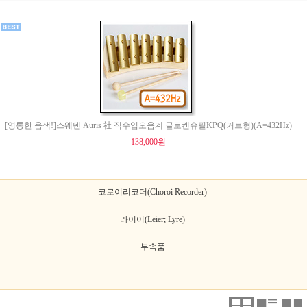
[영롱한 음색!]스웨덴 Auris 社 직수입오음계 글로켄슈필KPQ(커브형)(A=432Hz)
138,000원
코로이리코더(Choroi Recorder)
라이어(Leier; Lyre)
부속품