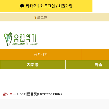
로그인
공지사항
지휘봉
휘슬
발도르프
>
오버톤플릇(Overtone Flute)