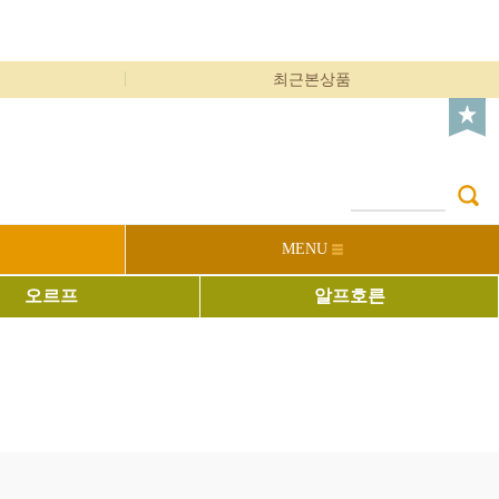
최근본상품
MENU
오르프
알프호른