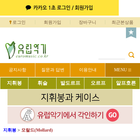
로그인
회원가입
장바구니
최근본상품
공지사항
질문과 답변
이용안내
MENU
지휘봉
휘슬
발도르프
오르프
알프호른
지휘봉
>
모랄드(Mollard)