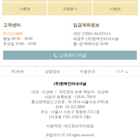
기획전
구매후기
이벤트
고객센터
입금계좌정보
02-522-0869
국민 270901-04-033114
평일 09:30 ~ 18:00
예금주: (주)한독인터네셔널
토요일 10:00 ~ 18:00
월~금 택배마감 16:00
고객센터 연결
PC버전
상점정보
이용안내
TOP ▲
(주)한독인터네셔널
대표 : 오상배 ㅣ 개인정보 보호 책임자 : 오상배
사업자 등록번호 : 129-81-79618
통신판매업신고번호 : 제 2014-서울서초-0781호
전화 : 02-522-0869
주소 : 서울시 서초구 효령로 253 2층
(서초동 1585-10번지 2층)
이용약관
|
개인정보처리방침
유럽악기 ⓒ All rights reserved.