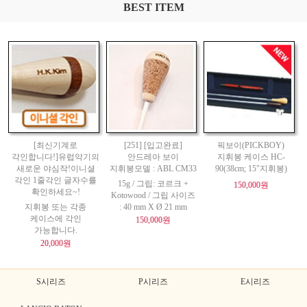
BEST ITEM
[최신기계로
[251] [입고완료]
픽보이(PICKBOY)
각인합니다!]유럽악기의
안드레아 보이
지휘봉 케이스 HC-
새로운 야심작!이니셜
지휘봉모델 : ABL CM33
90(38cm; 15"지휘봉)
각인 1줄각인 글자수를
15g / 그립: 코르크 +
150,000원
확인하세요~!
Kotowood / 그립 사이즈
지휘봉 또는 각종
: 40 mm X Ø 21 mm
케이스에 각인
150,000원
가능합니다.
20,000원
S시리즈
P시리즈
E시리즈