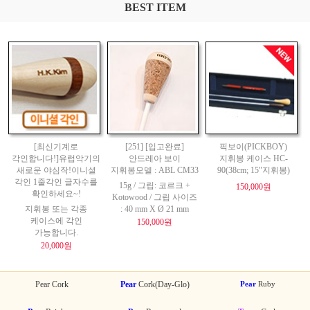
BEST ITEM
[최신기계로
[251] [입고완료]
픽보이(PICKBOY)
각인합니다!]유럽악기의
안드레아 보이
지휘봉 케이스 HC-
새로운 야심작!이니셜
지휘봉모델 : ABL CM33
90(38cm; 15"지휘봉)
각인 1줄각인 글자수를
15g / 그립: 코르크 +
150,000원
확인하세요~!
Kotowood / 그립 사이즈
지휘봉 또는 각종
: 40 mm X Ø 21 mm
케이스에 각인
150,000원
가능합니다.
20,000원
Pear Cork
Pear
Cork(Day-Glo)
Pear
Ruby