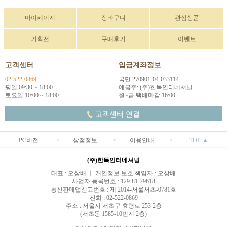
마이페이지
장바구니
관심상품
기획전
구매후기
이벤트
고객센터
입금계좌정보
02-522-0869
국민 270901-04-033114
평일 09:30 ~ 18:00
예금주: (주)한독인터네셔널
토요일 10:00 ~ 18:00
월~금 택배마감 16:00
고객센터 연결
PC버전
상점정보
이용안내
TOP ▲
(주)한독인터네셔널
대표 : 오상배 ㅣ 개인정보 보호 책임자 : 오상배
사업자 등록번호 : 129-81-79618
통신판매업신고번호 : 제 2014-서울서초-0781호
전화 : 02-522-0869
주소 : 서울시 서초구 효령로 253 2층
(서초동 1585-10번지 2층)