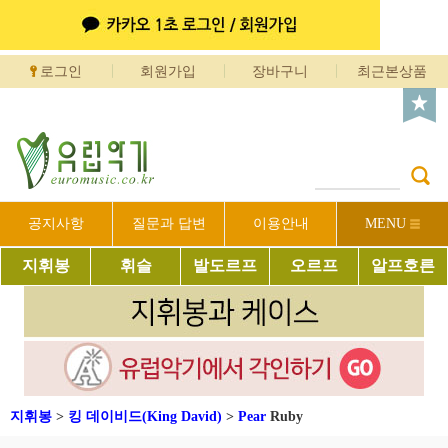
로그인
회원가입
장바구니
최근본상품
공지사항
질문과 답변
이용안내
MENU
지휘봉
휘슬
발도르프
오르프
알프호른
지휘봉
>
킹 데이비드(King David)
>
Pear
Ruby