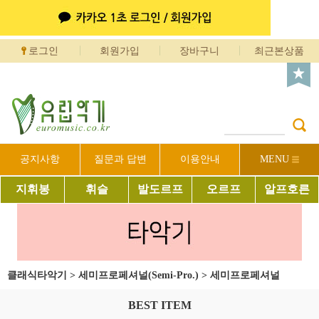
로그인
회원가입
장바구니
최근본상품
공지사항
질문과 답변
이용안내
MENU
지휘봉
휘슬
발도르프
오르프
알프호른
클래식타악기
>
세미프로페셔널(Semi-Pro.)
>
세미프로페셔널
BEST ITEM