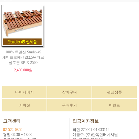
100% 독일산 Studio 49
세미프로페셔널2.5옥타브
실로폰 SP-X 2500
2,400,000원
마이페이지
장바구니
관심상품
기획전
구매후기
이벤트
고객센터
입금계좌정보
02-522-0869
국민 270901-04-033114
평일 09:30 ~ 18:00
예금주: (주)한독인터네셔널