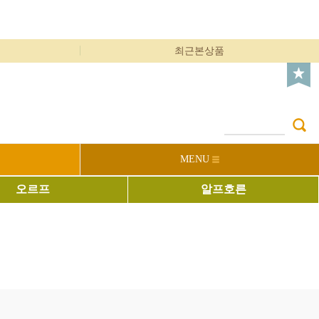
최근본상품
MENU
오르프
알프호른