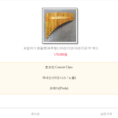
유럽악기 팬플룻[페루형] (18관/22관/24관/25관 中 택1)
170,000원
호프만 Concert Class
국내산 (아도니스 / 노블)
프레다(Preda)
최신순
낮은가격