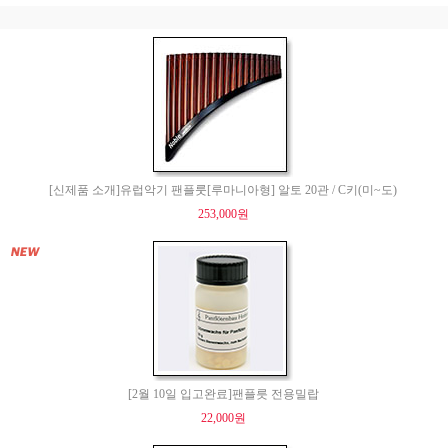
[신제품 소개]유럽악기 팬플룻[루마니아형] 알토 20관 / C키(미~도)
253,000원
[2월 10일 입고완료]팬플릇 전용밀랍
22,000원