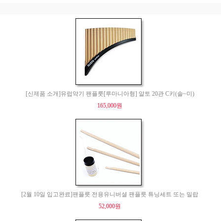
[신제품 소개]유럽악기 팬플룻[루마니아형] 알토 20관 C키(솔~미)
165,000원
[2월 10일 입고완료]팬플릇 전용유니버셜 팬플릇 튜닝세트 또는 밀랍
52,000원