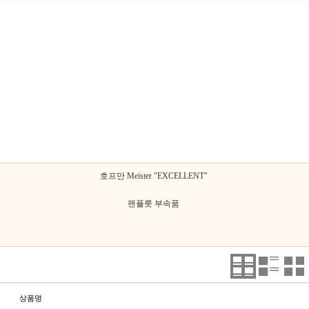
호프만 Meister "EXCELLENT"
팬플릇 부속품
상품명