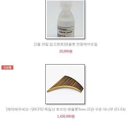
[2월 10일 입고완료]팬플릇 전용케어오일
20,000원
[예약해주세요~!]HCF02 독일산 호프만 팬플룻Tenor 22관 구운 대나무 (E1-E4)
1,450,000원