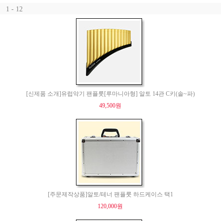
1 - 12
[신제품 소개]유럽악기 팬플룻[루마니아형] 알토 14관 C키(솔~파)
49,500원
[주문제작상품]알토/테너 팬플룻 하드케이스 택1
120,000원