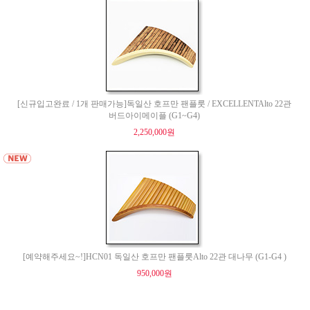
[신규입고완료 / 1개 판매가능]독일산 호프만 팬플룻 / EXCELLENTAlto 22관
버드아이메이플 (G1~G4)
2,250,000원
[예약해주세요~!]HCN01 독일산 호프만 팬플룻Alto 22관 대나무 (G1-G4 )
950,000원