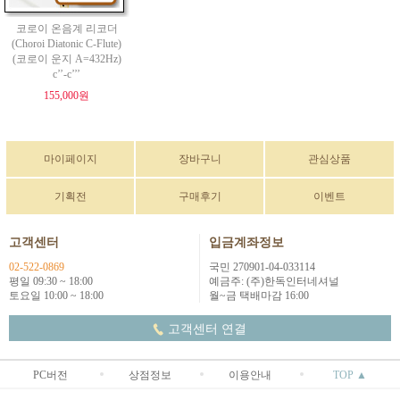
코로이 온음계 리코더
(Choroi Diatonic C-Flute)
(코로이 운지 A=432Hz)
c’’-c’’’
155,000원
마이페이지
장바구니
관심상품
기획전
구매후기
이벤트
고객센터
입금계좌정보
02-522-0869
국민 270901-04-033114
평일 09:30 ~ 18:00
예금주: (주)한독인터네셔널
토요일 10:00 ~ 18:00
월~금 택배마감 16:00
고객센터 연결
PC버전
상점정보
이용안내
TOP ▲