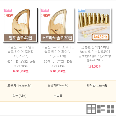
독일산 Salem3. 알토
독일산 Salem1. 소프라노
[영롱한 음색!]스웨덴
솔로 라이어 42현E -
솔로 라이어 39현(c -
Auris 社 직수입오음계
a'''(E2 - A6)
d'''(C3 - D6))
글로켄슈필KPQ(커브형
)(A=432Hz)
- 42현 - E - a'''(E2 - A6) -
- 39현 - c - d'''(C3 - D6) -
63 x 50cm
53 x 43cm
138,000원
6,300,000원
5,100,000원
오음계(Pentatonic)
온음계(Diatonic)
인터벌(Interval)
알토(Alto)
부속품