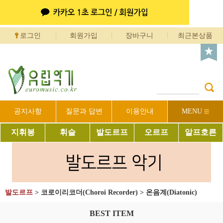
로그인
회원가입
장바구니
최근본상품
공지사항
질문과 답변
이용안내
MENU
지휘봉
휘슬
발도르프
오르프
알프호른
발도르프
>
코로이리코더(Choroi Recorder)
>
온음계(Diatonic)
BEST ITEM