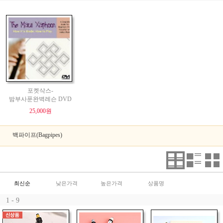
포켓삭스-
밤부사푼완벽레슨 DVD
25,000원
백파이프(Bagpipes)
최신순
낮은가격
높은가격
상품명
1 - 9