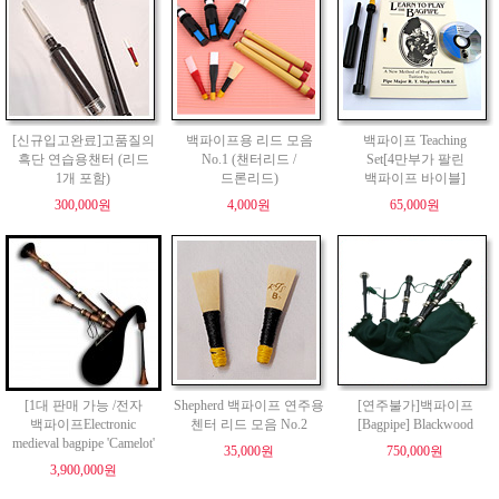
[신규입고완료]고품질의
백파이프용 리드 모음
백파이프 Teaching
흑단 연습용챈터 (리드
No.1 (챈터리드 /
Set[4만부가 팔린
1개 포함)
드론리드)
백파이프 바이블]
300,000원
4,000원
65,000원
[1대 판매 가능 /전자
Shepherd 백파이프 연주용
[연주불가]백파이프
백파이프Electronic
첸터 리드 모음 No.2
[Bagpipe] Blackwood
medieval bagpipe 'Camelot'
35,000원
750,000원
3,900,000원