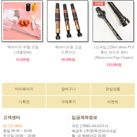
백파이프 부품 모음
백파이프용 고급
[신규입고]McCallum PC8
(개별판매)
드론리드
흑단 파이프 챈터
(Blackwood Pipe Chanter)
10,000원
60,000원
530,000원
마이페이지
장바구니
관심상품
기획전
구매후기
이벤트
고객센터
입금계좌정보
02-522-0869
국민 270901-04-033114
평일 09:30 ~ 18:00
예금주: (주)한독인터네셔널
토요일 10:00 ~ 18:00
월~금 택배마감 16:00