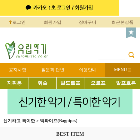
로그인
회원가입
장바구니
최근본상품
공지사항
질문과 답변
이용안내
MENU
지휘봉
휘슬
발도르프
오르프
알프호른
신기하고 특이한
>
백파이프(Bagpipes)
BEST ITEM