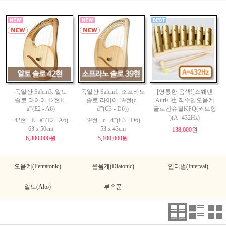
독일산 Salem3. 알토
독일산 Salem1. 소프라노
[영롱한 음색!]스웨덴
솔로 라이어 42현E -
솔로 라이어 39현(c -
Auris 社 직수입오음계
a'''(E2 - A6)
d'''(C3 - D6))
글로켄슈필KPQ(커브형
)(A=432Hz)
- 42현 - E - a'''(E2 - A6) -
- 39현 - c - d'''(C3 - D6) -
63 x 50cm
53 x 43cm
138,000원
6,300,000원
5,100,000원
오음계(Pentatonic)
온음계(Diatonic)
인터벌(Interval)
알토(Alto)
부속품