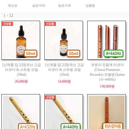
최신순
낮은가격
높은가격
상품명
1 - 12
[신제품 입고]영국산 고급
[신제품 입고]영국산 고급
코로이 오음계 리코더
리코더 & 스트링 오일
리코더 & 스트링 오일
(Choroi Pentatonic
(50ml)
(20ml)
Recorder) 모델명:Quinta
(A=440Hz)
26,000원
14,000원
130,000원