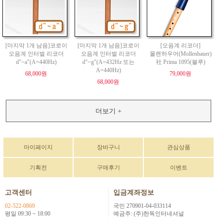
[마지막 1개 남음]코로이
[마지막 1개 남음]코로이
[오음계 리코더]
오음계 인터벌 리코더
오음계 인터벌 리코더
몰렌하우어(Mollenhauer)
d"~a"(A=440Hz)
d"~g"(A=432Hz 또는
社 Prima 1095(블루)
A=440Hz)
68,000원
79,000원
68,000원
더보기 +
마이페이지
장바구니
관심상품
기획전
구매후기
이벤트
고객센터
입금계좌정보
02-522-0869
국민 270901-04-033114
평일 09:30 ~ 18:00
예금주: (주)한독인터네셔널