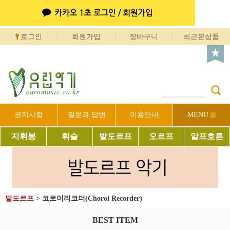
로그인
회원가입
장바구니
최근본상품
공지사항
질문과 답변
이용안내
MENU
지휘봉
휘슬
발도르프
오르프
알프호른
발도르프
>
코로이리코더(Choroi Recorder)
BEST ITEM