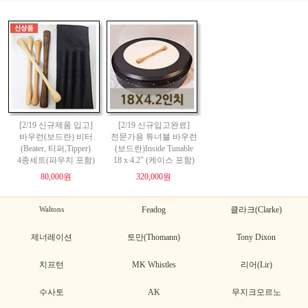
[2/19 신규제품 입고]
[2/19 신규입고완료]
바우런(보드란) 비터
전문가용 튜너블 바우런
(Beater, 티퍼,Tipper)
(보드란)Inside Tunable
4종세트(파우치 포함)
18 x 4.2" (케이스 포함)
80,000원
320,000원
Waltons
Feadog
클라크(Clarke)
제너레이션
토만(Thomann)
Tony Dixon
치프턴
MK Whistles
리어(Lir)
수사토
AK
무지크모르노