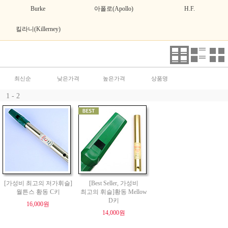
Burke
아폴로(Apollo)
H.F.
킬라니(Killerney)
최신순
낮은가격
높은가격
상품명
1 - 2
[가성비 최고의 저가휘슬]
[Best Seller, 가성비
월튼스 황동 C키
최고의 휘슬]황동 Mellow
D키
16,000원
14,000원