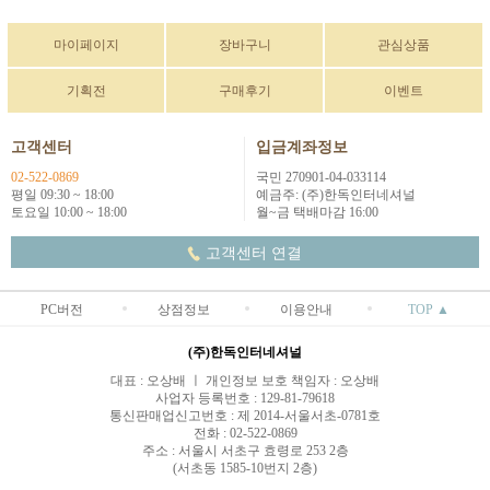
마이페이지
장바구니
관심상품
기획전
구매후기
이벤트
고객센터
입금계좌정보
02-522-0869
국민 270901-04-033114
평일 09:30 ~ 18:00
예금주: (주)한독인터네셔널
토요일 10:00 ~ 18:00
월~금 택배마감 16:00
고객센터 연결
PC버전
상점정보
이용안내
TOP ▲
(주)한독인터네셔널
대표 : 오상배 ㅣ 개인정보 보호 책임자 : 오상배
사업자 등록번호 : 129-81-79618
통신판매업신고번호 : 제 2014-서울서초-0781호
전화 : 02-522-0869
주소 : 서울시 서초구 효령로 253 2층
(서초동 1585-10번지 2층)