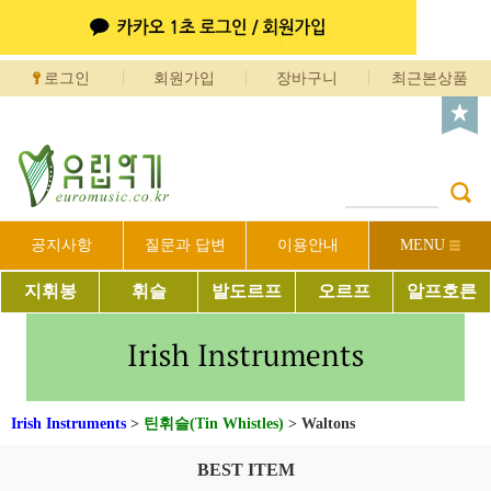
로그인
회원가입
장바구니
최근본상품
공지사항
질문과 답변
이용안내
MENU
지휘봉
휘슬
발도르프
오르프
알프호른
Irish Instruments
>
틴휘슬(Tin Whistles)
>
Waltons
BEST ITEM