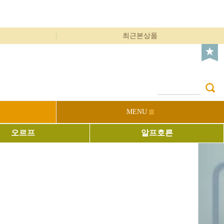
최근본상품
MENU
오르프
알프호른