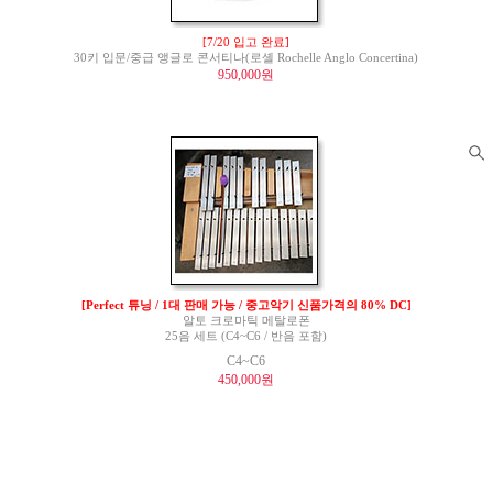
[7/20 입고 완료]
30키 입문/중급 앵글로 콘서티나(로셸 Rochelle Anglo Concertina)
950,000원
[Perfect 튜닝 / 1대 판매 가능 / 중고악기 신품가격의 80% DC]
알토 크로마틱 메탈로폰
25음 세트 (C4~C6 / 반음 포함)
C4~C6
450,000원