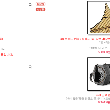
품]
8월초 입고 예정 / 최상급 Pro. 샴포냐(삼뽀냐;
2열 43음
튜너블, 대나무,
l Tool
500,000
 정품입니다.
[7/20 입고 
30키 입문/중급 앵글로 콘서티나(로셸 Roche
950,000