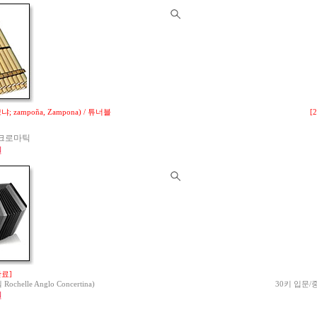
 zampoña, Zampona) / 튜너블
[
 크로마틱
원
완료]
lle Anglo Concertina)
30키 입문/중급
원