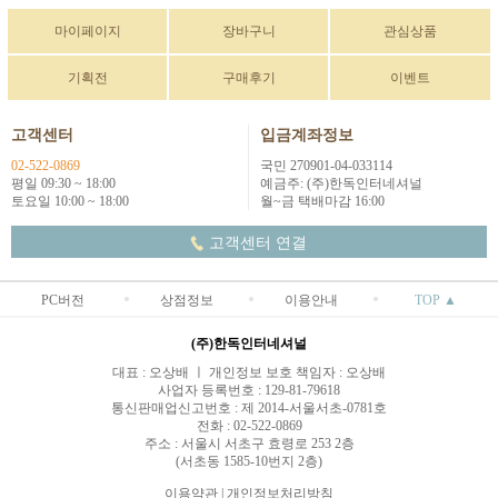
마이페이지
장바구니
관심상품
기획전
구매후기
이벤트
고객센터
입금계좌정보
02-522-0869
국민 270901-04-033114
평일 09:30 ~ 18:00
예금주: (주)한독인터네셔널
토요일 10:00 ~ 18:00
월~금 택배마감 16:00
고객센터 연결
PC버전
상점정보
이용안내
TOP ▲
(주)한독인터네셔널
대표 : 오상배 ㅣ 개인정보 보호 책임자 : 오상배
사업자 등록번호 : 129-81-79618
통신판매업신고번호 : 제 2014-서울서초-0781호
전화 : 02-522-0869
주소 : 서울시 서초구 효령로 253 2층
(서초동 1585-10번지 2층)
이용약관
|
개인정보처리방침