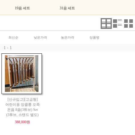
19음 세트
31음 세트
최신순
낮은가격
높은가격
상품명
1 - 1
[신규입고][고급형]
어린이용 앙클룽 오죽
온음 8음(3튜브) Set
(3튜브, 스탠드 별도)
388,000원