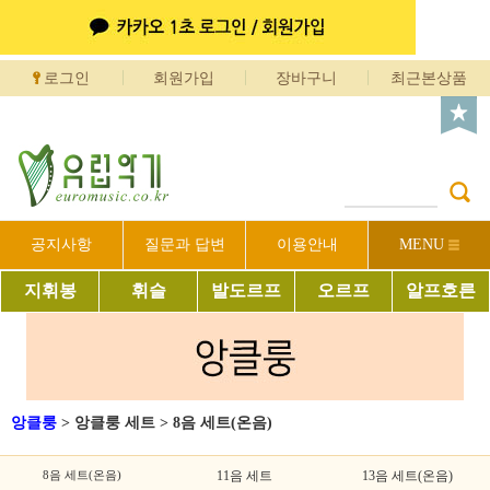
로그인
회원가입
장바구니
최근본상품
공지사항
질문과 답변
이용안내
MENU
지휘봉
휘슬
발도르프
오르프
알프호른
앙클룽
>
앙클룽 세트
>
8음 세트(온음)
8음 세트(온음)
11음 세트
13음 세트(온음)