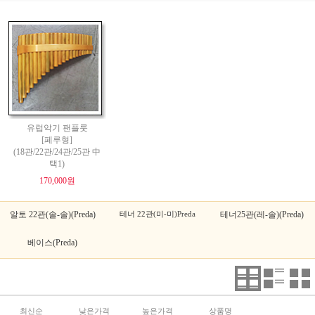
유럽악기 팬플룻
[페루형]
(18관/22관/24관/25관 中
택1)
170,000원
알토 22관(솔-솔)(Preda)
테너 22관(미-미)Preda
테너25관(레-솔)(Preda)
베이스(Preda)
최신순
낮은가격
높은가격
상품명