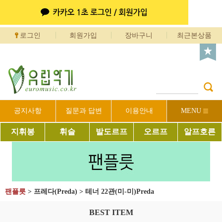
로그인
회원가입
장바구니
최근본상품
공지사항
질문과 답변
이용안내
MENU
지휘봉
휘슬
발도르프
오르프
알프호른
팬플릇
>
프레다(Preda)
>
테너 22관(미-미)Preda
BEST ITEM