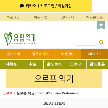
로그인
회원가입
장바구니
최근본상품
공지사항
질문과 답변
이용안내
MENU
지휘봉
휘슬
발도르프
오르프
알프호른
오르프
>
실로폰(목금) Studio49
>
Semi Professional
BEST ITEM