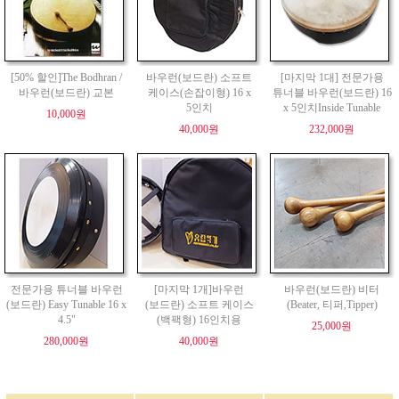
[50% 할인]The Bodhran /
바우런(보드란) 소프트
[마지막 1대] 전문가용
바우런(보드란) 교본
케이스(손잡이형) 16 x
튜너블 바우런(보드란) 16
5인치
x 5인치Inside Tunable
10,000원
40,000원
232,000원
전문가용 튜너블 바우런
[마지막 1개]바우런
바우런(보드란) 비터
(보드란) Easy Tunable 16 x
(보드란) 소프트 케이스
(Beater, 티퍼,Tipper)
4.5"
(백팩형) 16인치용
25,000원
280,000원
40,000원