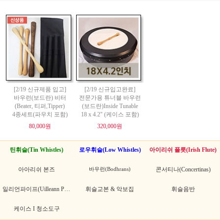
[2/19 신규제품 입고]
[2/19 신규입고완료]
바우런(보드란) 비터
전문가용 튜너블 바우런
(Beater, 티퍼,Tipper)
(보드란)Inside Tunable
4종세트(파우치 포함)
18 x 4.2" (케이스 포함)
80,000원
320,000원
틴휘슬(Tin Whistles)
로우휘슬(Low Whistles)
아이리쉬 플릇(Irish Flute)
아아리쉬 본즈
바우런(Bodhrans)
콘서티나(Concertinas)
일리언파이프(Uilleann Pipes)
휘슬교본 & 악보집
휘슬음반
케이스 I 청소도구