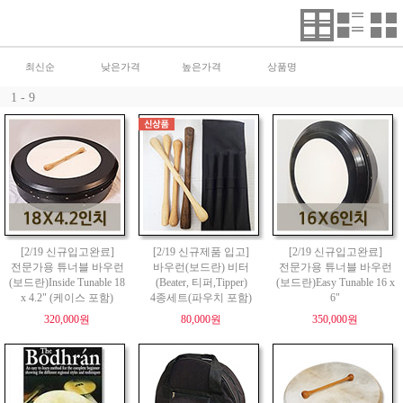
최신순
낮은가격
높은가격
상품명
1 - 9
[2/19 신규입고완료]
[2/19 신규제품 입고]
[2/19 신규입고완료]
전문가용 튜너블 바우런
바우런(보드란) 비터
전문가용 튜너블 바우런
(보드란)Inside Tunable 18
(Beater, 티퍼,Tipper)
(보드란)Easy Tunable 16 x
x 4.2" (케이스 포함)
4종세트(파우치 포함)
6"
320,000원
80,000원
350,000원