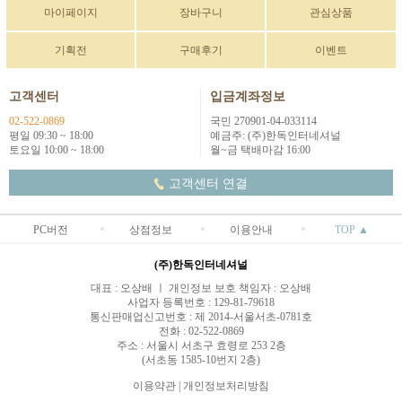
마이페이지
장바구니
관심상품
기획전
구매후기
이벤트
고객센터
입금계좌정보
02-522-0869
국민 270901-04-033114
평일 09:30 ~ 18:00
예금주: (주)한독인터네셔널
토요일 10:00 ~ 18:00
월~금 택배마감 16:00
고객센터 연결
PC버전
상점정보
이용안내
TOP ▲
(주)한독인터네셔널
대표 : 오상배 ㅣ 개인정보 보호 책임자 : 오상배
사업자 등록번호 : 129-81-79618
통신판매업신고번호 : 제 2014-서울서초-0781호
전화 : 02-522-0869
주소 : 서울시 서초구 효령로 253 2층
(서초동 1585-10번지 2층)
이용약관
|
개인정보처리방침