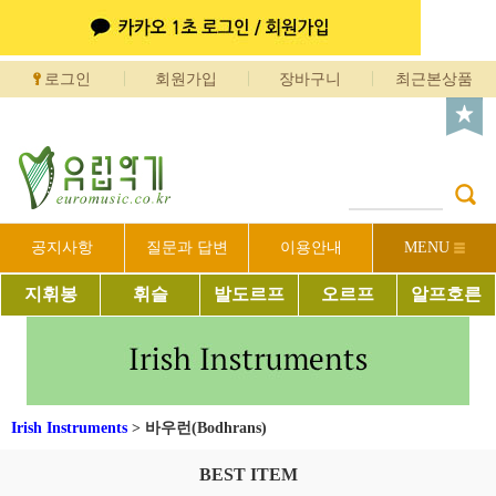
로그인
회원가입
장바구니
최근본상품
공지사항
질문과 답변
이용안내
MENU
지휘봉
휘슬
발도르프
오르프
알프호른
Irish Instruments
>
바우런(Bodhrans)
BEST ITEM