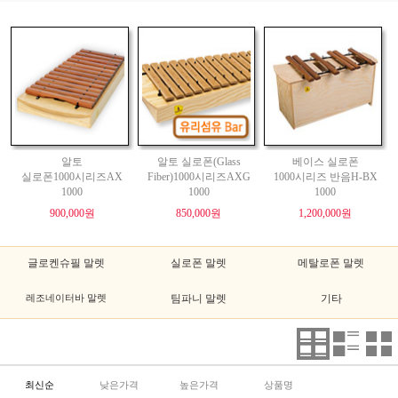
알토
알토 실로폰(Glass
베이스 실로폰
실로폰1000시리즈AX
Fiber)1000시리즈AXG
1000시리즈 반음H-BX
1000
1000
1000
900,000원
850,000원
1,200,000원
글로켄슈필 말렛
실로폰 말렛
메탈로폰 말렛
레조네이터바 말렛
팀파니 말렛
기타
최신순
낮은가격
높은가격
상품명