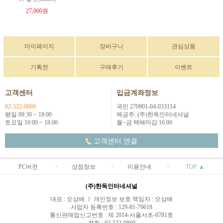
27,000원
마이페이지
장바구니
관심상품
기획전
구매후기
이벤트
고객센터
입금계좌정보
02-522-0869
국민 270901-04-033114
평일 09:30 ~ 18:00
예금주: (주)한독인터네셔널
토요일 10:00 ~ 18:00
월~금 택배마감 16:00
고객센터 연결
PC버전
상점정보
이용안내
TOP ▲
(주)한독인터네셔널
대표 : 오상배 ㅣ 개인정보 보호 책임자 : 오상배
사업자 등록번호 : 129-81-79618
통신판매업신고번호 : 제 2014-서울서초-0781호
전화 : 02-522-0869