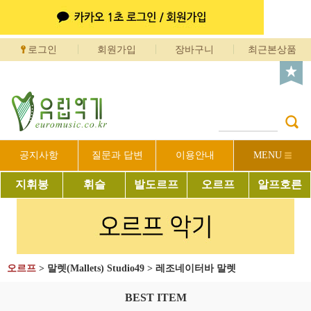
로그인
회원가입
장바구니
최근본상품
공지사항
질문과 답변
이용안내
MENU
지휘봉
휘슬
발도르프
오르프
알프호른
오르프
>
말렛(Mallets) Studio49
>
레조네이터바 말렛
BEST ITEM