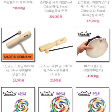
과일쉐이커 세트(18개)
소리]4종 시드 차임(Seed
입고완료 / 자연의 소리]
Chime)명상, Sound-
케나리 차임(Kenari
288,000원
Healing 등에 추천
Chime)명상, Sound-
Healing 등에 추천
200,000원
125,000원
[신규입고]독일 Rohema
[마지막 1개]독일 Rohema
REMO 탬버린
社 2-Tone 우드블록
社 2-Tone 우드블록
(8인치/10인치)
(손잡이형)
(기본형)
45,000원
26,000원
26,000원