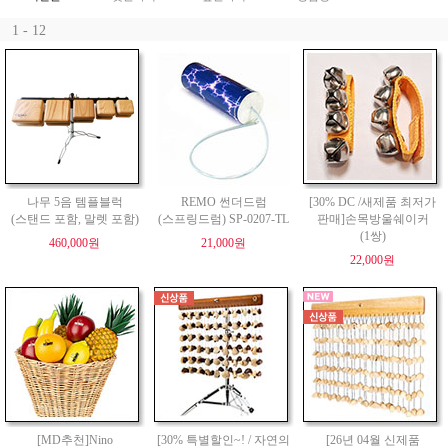
1 - 12
나무 5음 템플블럭
REMO 썬더드럼
[30% DC /새제품 최저가
(스탠드 포함, 말렛 포함)
(스프링드럼) SP-0207-TL
판매]손목방울쉐이커
(1쌍)
460,000원
21,000원
22,000원
[MD추천]Nino
[30% 특별할인~! / 자연의
[26년 04월 신제품