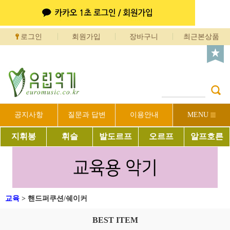
로그인
회원가입
장바구니
최근본상품
공지사항
질문과 답변
이용안내
MENU
지휘봉
휘슬
발도르프
오르프
알프호른
교육
>
핸드퍼쿠션/쉐이커
BEST ITEM