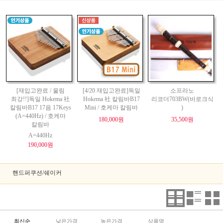
[재입고완료 / 울림
[4/20 재입고완료]독일
소프라노
최강!!]독일 Hokema 社
Hokema 社 칼림바B17
리코더703BW(바로크식
칼림바B17 17음 17Keys
Mini / 호케마 칼림바
)
(A=440Hz) / 호케마
180,000원
35,500원
칼림바
A=440Hz
190,000원
핸드퍼쿠션/쉐이커
최신순
낮은가격
높은가격
상품명