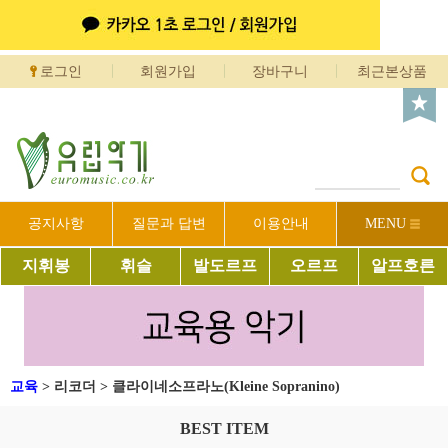
로그인
회원가입
장바구니
최근본상품
공지사항
질문과 답변
이용안내
MENU
지휘봉
휘슬
발도르프
오르프
알프호른
교육
>
리코더
>
클라이네소프라노(Kleine Sopranino)
BEST ITEM