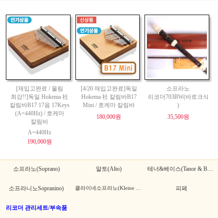
[재입고완료 / 울림
[4/20 재입고완료]독일
소프라노
최강!!]독일 Hokema 社
Hokema 社 칼림바B17
리코더703BW(바로크식
칼림바B17 17음 17Keys
Mini / 호케마 칼림바
)
(A=440Hz) / 호케마
180,000원
35,500원
칼림바
A=440Hz
190,000원
소프라노(Soprano)
알토(Alto)
테너&베이스(Tanor & Bass)
소프라니노Sopranino)
클라이네소프라노(Kleine Sopranino)
피페
리코더 관리세트/부속품