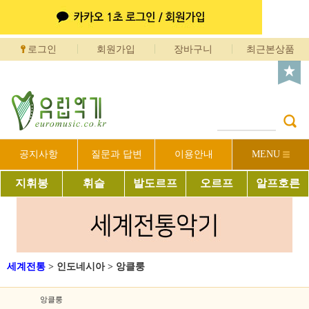
로그인
회원가입
장바구니
최근본상품
공지사항
질문과 답변
이용안내
MENU
지휘봉
휘슬
발도르프
오르프
알프호른
세계전통
>
인도네시아
>
앙클룽
앙클룽