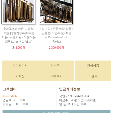
[오죽으로 만든 고급형
[직수입 / 주문제작 상품]
제품]앙클룽(Angklung)
앙클룽(Angklung) 31음
11음 Set유치원 / 어린이용
Set Professional - 2.5
(3튜브, 스탠드 별도)
옥타브
548,000원
2,300,000원
마이페이지
장바구니
관심상품
기획전
구매후기
이벤트
고객센터
입금계좌정보
02-522-0869
국민 270901-04-033114
평일 09:30 ~ 18:00
예금주: (주)한독인터네셔널
토요일 10:00 ~ 18:00
월~금 택배마감 16:00