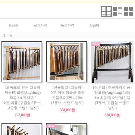
최신순
낮은가격
높은가격
상품명
1 - 5
[오죽으로 만든 고급형
[신규입고][고급형]
[직수입 / 주문제작 상품]
제품]앙클룽(Angklung)
어린이용 앙클룽 오죽
앙클룽(Angklung) 19음
15음 Set 유치원 /
온음 8음(3튜브) Set
Set 초등/청소년/성인용
어린이용 (고급형 3튜브,
(3튜브, 스탠드 별도)
(3튜브, 고급형 스탠드
고급형 스탠드 별도)
별도)
388,000원
777,000원
850,000원