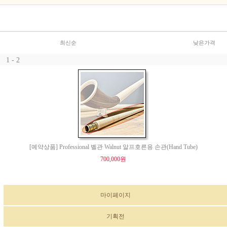
최신순
낮은가격
1 - 2
[예약상품] Professional 벨관 Walnut 알프호른용 손관(Hand Tube)
700,000원
마이페이지
기획전