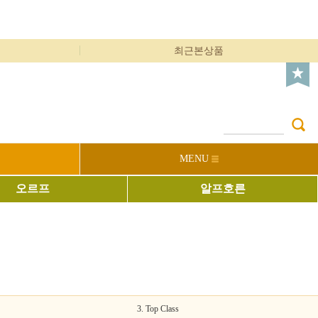
최근본상품
MENU
오르프
알프호른
3. Top Class