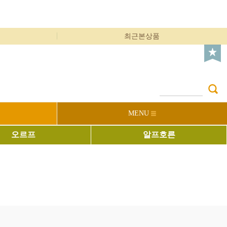
최근본상품
MENU
오르프
알프호른