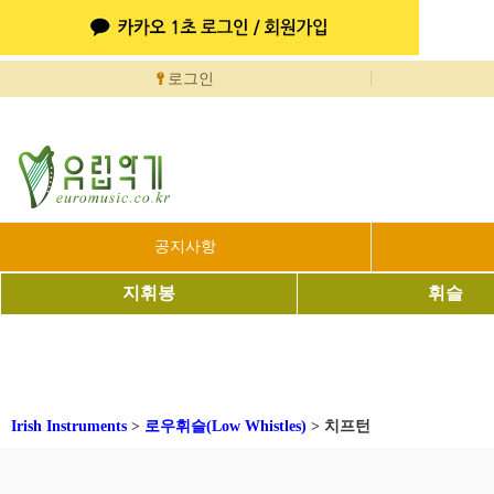
로그인
공지사항
지휘봉
휘슬
Irish Instruments
>
로우휘슬(Low Whistles)
>
치프턴