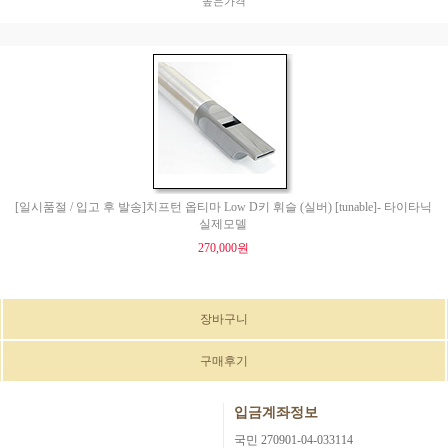
높은가격
[일시품절 / 입고 후 발송]치프턴 옵티마 Low D키 휘슬 (실버) [tunable]- 타이타닉
실제모델
270,000원
장바구니
구매후기
입금계좌정보
국민 270901-04-033114