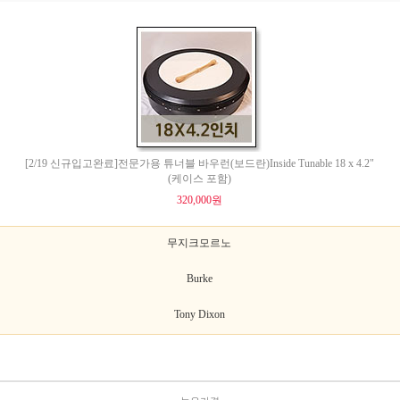
[2/19 신규입고완료]전문가용 튜너블 바우런(보드란)Inside Tunable 18 x 4.2"
(케이스 포함)
320,000원
무지크모르노
Burke
Tony Dixon