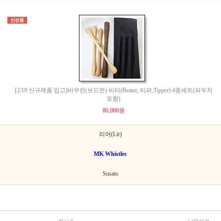
[2/19 신규제품 입고]바우런(보드란) 비터(Beater, 티퍼,Tipper) 4종세트(파우치
포함)
80,000원
리어(Lir)
MK Whistles
Susato