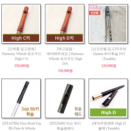
[신제품 입고완료]
[재고없음 /
[신규모델 입고]치프턴
Harmony Whistle 로즈우드
예약해주세요.] Harmony
Optima 하이휘슬 D키
High C키
Whistle 로즈우드 High
(Tunable)
D키
350,000원
220,000원
330,000원
[DX107Bb] Duo-Head Sop
[DX204H] 딕슨 하이
[예약주문]MK High D
Bb Flute & Whistle
휘슬용헤드
블랙 (Tunable)