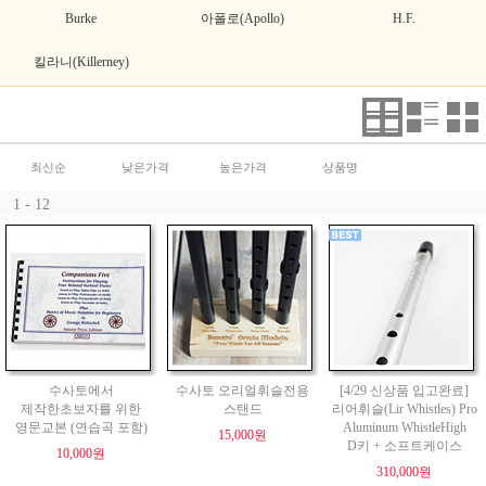
Burke
아폴로(Apollo)
H.F.
킬라니(Killerney)
최신순
낮은가격
높은가격
상품명
1 - 12
수사토에서
수사토 오리얼휘슬전용
[4/29 신상품 입고완료]
제작한초보자를 위한
스탠드
리어휘슬(Lir Whistles) Pro
영문교본 (연습곡 포함)
Aluminum WhistleHigh
15,000원
D키 + 소프트케이스
10,000원
310,000원