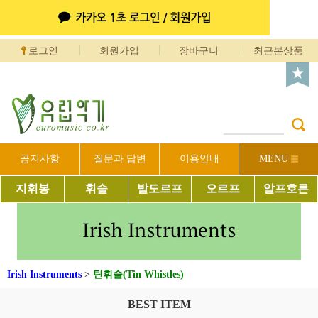
로그인
회원가입
장바구니
최근본상품
공지사항
질문과 답변
이용안내
MENU
지휘봉
휘슬
발도르프
오르프
알프호른
Irish Instruments
>
틴휘슬(Tin Whistles)
BEST ITEM