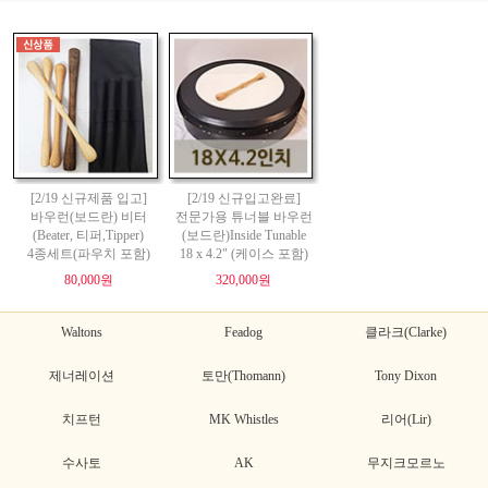
[2/19 신규제품 입고]
[2/19 신규입고완료]
바우런(보드란) 비터
전문가용 튜너블 바우런
(Beater, 티퍼,Tipper)
(보드란)Inside Tunable
4종세트(파우치 포함)
18 x 4.2" (케이스 포함)
80,000원
320,000원
Waltons
Feadog
클라크(Clarke)
제너레이션
토만(Thomann)
Tony Dixon
치프턴
MK Whistles
리어(Lir)
수사토
AK
무지크모르노