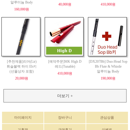
알루미늄 Body
40,000원
410,000원
160,000원
[추천제품]리어(Lir)
[예약주문]MK High D
[DX207Bb] Duo-Head Sop
휘슬블랙 하이 Eb키
레드(Tunable)
Bb Flute & Whistle
(선물상자 포함)
알루미늄 Body
410,000원
20,000원
190,000원
더보기 +
마이페이지
장바구니
관심상품
기획전
구매후기
이벤트