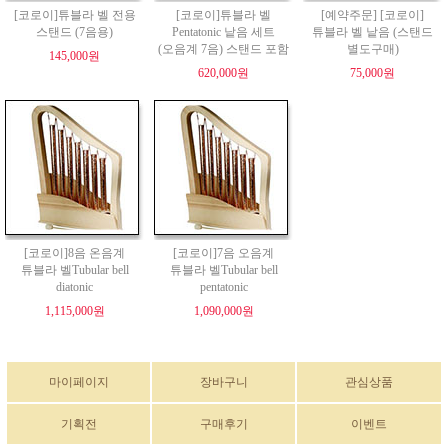
[코로이]튜블라 벨 전용
[코로이]튜블라 벨
[예약주문] [코로이]
스탠드 (7음용)
Pentatonic 낱음 세트
튜블라 벨 낱음 (스탠드
(오음계 7음) 스탠드 포함
별도구매)
145,000원
620,000원
75,000원
[코로이]8음 온음계
[코로이]7음 오음계
튜블라 벨Tubular bell
튜블라 벨Tubular bell
diatonic
pentatonic
1,115,000원
1,090,000원
마이페이지
장바구니
관심상품
기획전
구매후기
이벤트