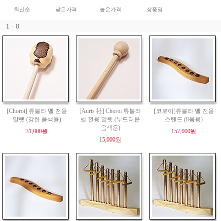
최신순
낮은가격
높은가격
상품명
1 - 8
[Choroi] 튜블라 벨 전용
[Auris 社] Choroi 튜블라
[코로이]튜블라 벨 전용
말렛 (강한 음색용)
벨 전용 말렛 (부드러운
스탠드 (8음용)
음색용)
31,000원
157,000원
15,000원