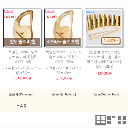
독일산 Salem3. 알토
독일산 Salem1. 소프라노
[영롱한 음색!]스웨덴
솔로 라이어 42현E -
솔로 라이어 39현(c -
Auris 社 직수입오음계
a'''(E2 - A6)
d'''(C3 - D6))
글로켄슈필KPQ(커브형
)(A=432Hz)
- 42현 - E - a'''(E2 - A6) -
- 39현 - c - d'''(C3 - D6) -
63 x 50cm
53 x 43cm
138,000원
6,300,000원
5,100,000원
오음계(Penatonic)
온음계(Diatonic)
낱음(Single Tone)
부속품