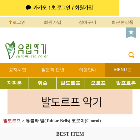
로그인
회원가입
장바구니
최근본상품
공지사항
질문과 답변
이용안내
MENU
지휘봉
휘슬
발도르프
오르프
알프호른
발도르프
>
튜블라 밸(Tublar Bells) 코로이(Choroi)
BEST ITEM