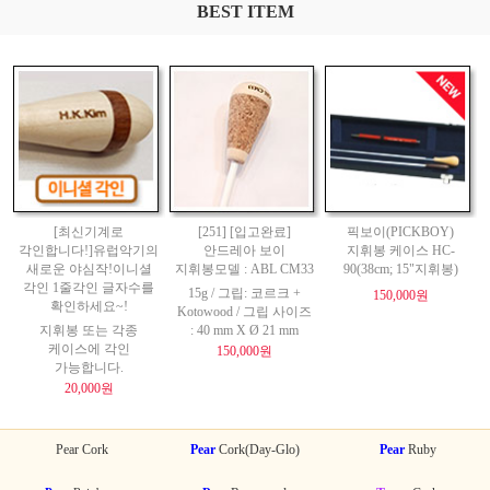
BEST ITEM
[최신기계로
[251] [입고완료]
픽보이(PICKBOY)
각인합니다!]유럽악기의
안드레아 보이
지휘봉 케이스 HC-
새로운 야심작!이니셜
지휘봉모델 : ABL CM33
90(38cm; 15"지휘봉)
각인 1줄각인 글자수를
15g / 그립: 코르크 +
150,000원
확인하세요~!
Kotowood / 그립 사이즈
지휘봉 또는 각종
: 40 mm X Ø 21 mm
케이스에 각인
150,000원
가능합니다.
20,000원
Pear Cork
Pear
Cork(Day-Glo)
Pear
Ruby