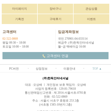
마이페이지
장바구니
관심상품
기획전
구매후기
이벤트
고객센터
입금계좌정보
02-522-0869
국민 270901-04-033114
평일 09:30 ~ 18:00
예금주: (주)한독인터네셔널
토요일 10:00 ~ 18:00
월~금 택배마감 16:00
고객센터 연결
PC버전
상점정보
이용안내
TOP ▲
(주)한독인터네셔널
대표 : 오상배 ㅣ 개인정보 보호 책임자 : 오상배
사업자 등록번호 : 129-81-79618
통신판매업신고번호 : 제 2014-서울서초-0781호
전화 : 02-522-0869
주소 : 서울시 서초구 효령로 253 2층
(서초동 1585-10번지 2층)