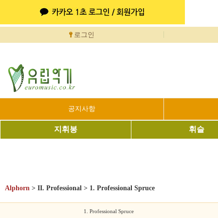
로그인
공지사항
지휘봉
휘슬
Alphorn
>
II. Professional
>
1. Professional Spruce
1. Professional Spruce