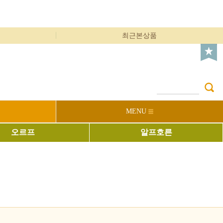
최근본상품
MENU
오르프
알프호른