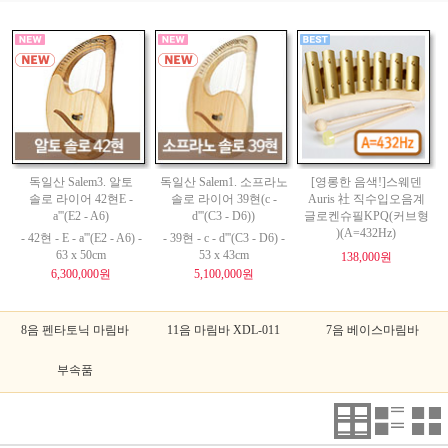
독일산 Salem3. 알토
독일산 Salem1. 소프라노
[영롱한 음색!]스웨덴
솔로 라이어 42현E -
솔로 라이어 39현(c -
Auris 社 직수입오음계
a'''(E2 - A6)
d'''(C3 - D6))
글로켄슈필KPQ(커브형
)(A=432Hz)
- 42현 - E - a'''(E2 - A6) -
- 39현 - c - d'''(C3 - D6) -
63 x 50cm
53 x 43cm
138,000원
6,300,000원
5,100,000원
8음 펜타토닉 마림바
11음 마림바 XDL-011
7음 베이스마림바
부속품