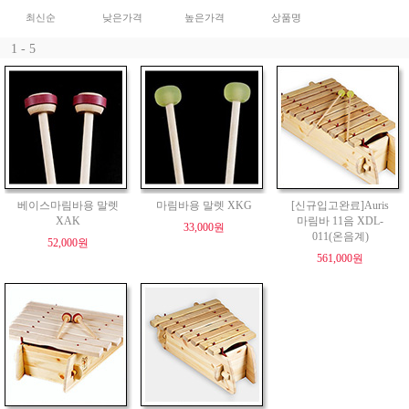
최신순
낮은가격
높은가격
상품명
1 - 5
베이스마림바용 말렛
마림바용 말렛 XKG
[신규입고완료]Auris
XAK
마림바 11음 XDL-
33,000원
011(온음계)
52,000원
561,000원