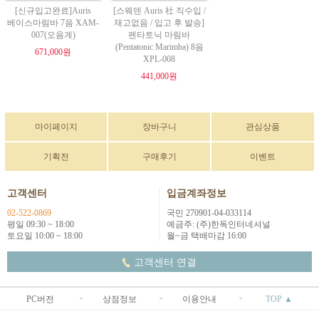
[신규입고완료]Auris
[스웨덴 Auris 社 직수입 /
베이스마림바 7음 XAM-
재고없음 / 입고 후 발송]
007(오음계)
펜타토닉 마림바
(Pentatonic Marimba) 8음
671,000원
XPL-008
441,000원
마이페이지
장바구니
관심상품
기획전
구매후기
이벤트
고객센터
입금계좌정보
02-522-0869
국민 270901-04-033114
평일 09:30 ~ 18:00
예금주: (주)한독인터네셔널
토요일 10:00 ~ 18:00
월~금 택배마감 16:00
고객센터 연결
PC버전
상점정보
이용안내
TOP ▲