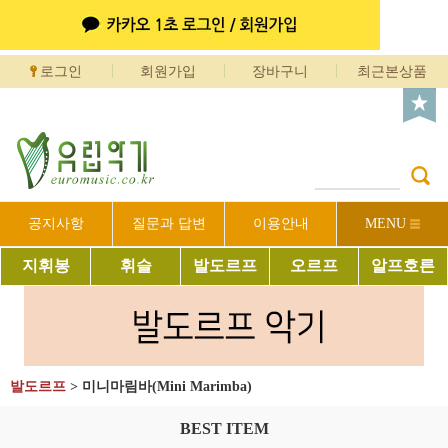
로그인
회원가입
장바구니
최근본상품
공지사항
질문과 답변
이용안내
MENU
지휘봉
휘슬
발도르프
오르프
알프호른
발도르프
>
미니마림바(Mini Marimba)
BEST ITEM