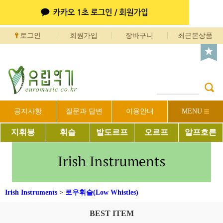
로그인
회원가입
장바구니
최근본상품
공지사항
질문과 답변
이용안내
MENU
지휘봉
휘슬
발도르프
오르프
알프호른
Irish Instruments
>
로우휘슬(Low Whistles)
BEST ITEM