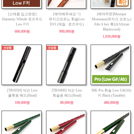
[신제품 입고완료]
[예약해주세요~!]
[예약주문]Musique
Harmony Whistle 로즈우드
뮤지끄모르노 휘슬Low
Morneaux(뮤지끄 모르노)
Low F키
D키 (재질 : 로즈우드)
Alto A key 흑단(African
Blackwood)
600,000원
990,000원
1,050,000원
[TB105H] 딕슨 Low
[TB106H] 딕슨 Low
MK Pro 휘슬 Low G#(Ab)
플릇용 헤드(Head)
휘슬용 헤드(Head)
키 Black (Tunable)
100,000원
80,000원
480,000원