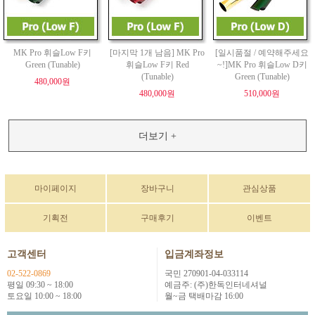
MK Pro 휘슬Low F키
[마지막 1개 남음] MK Pro
[일시품절 / 예약해주세요
Green (Tunable)
휘슬Low F키 Red
~!]MK Pro 휘슬Low D키
(Tunable)
Green (Tunable)
480,000원
480,000원
510,000원
더보기 +
마이페이지
장바구니
관심상품
기획전
구매후기
이벤트
고객센터
입금계좌정보
02-522-0869
국민 270901-04-033114
평일 09:30 ~ 18:00
예금주: (주)한독인터네셔널
토요일 10:00 ~ 18:00
월~금 택배마감 16:00