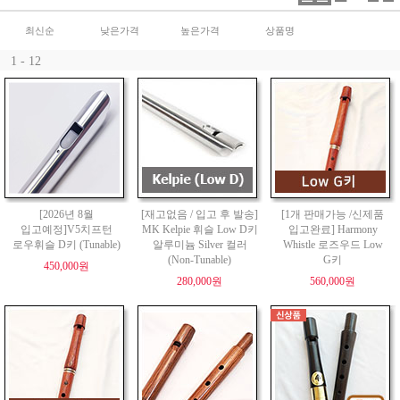
최신순
낮은가격
높은가격
상품명
1 - 12
[2026년 8월
[재고없음 / 입고 후 발송]
[1개 판매가능 /신제품
입고예정]V5치프턴
MK Kelpie 휘슬 Low D키
입고완료] Harmony
로우휘슬 D키 (Tunable)
알루미늄 Silver 컬러
Whistle 로즈우드 Low
(Non-Tunable)
G키
450,000원
280,000원
560,000원