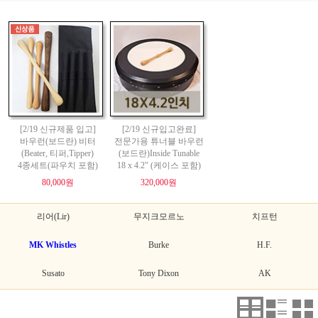
[2/19 신규제품 입고]
[2/19 신규입고완료]
바우런(보드란) 비터
전문가용 튜너블 바우런
(Beater, 티퍼,Tipper)
(보드란)Inside Tunable
4종세트(파우치 포함)
18 x 4.2" (케이스 포함)
80,000원
320,000원
리어(Lir)
무지크모르노
치프턴
MK Whistles
Burke
H.F.
Susato
Tony Dixon
AK