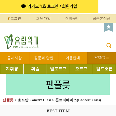
로그인
회원가입
장바구니
최근본상품
공지사항
질문과 답변
이용안내
MENU
지휘봉
휘슬
발도르프
오르프
알프호른
팬플릇
>
호프만 Concert Class
>
콘트라베이스(Concert Class)
BEST ITEM