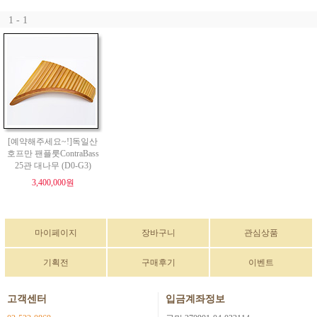
1 - 1
[예약해주세요~!]독일산
호프만 팬플룻ContraBass
25관 대나무 (D0-G3)
3,400,000원
마이페이지
장바구니
관심상품
기획전
구매후기
이벤트
고객센터
입금계좌정보