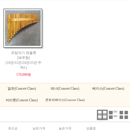
유럽악기 팬플룻
[페루형]
(18관/22관/24관/25관 中
택1)
170,000원
알토(Concert Class)
테너(Concert Class)
베이스(Concert Class)
바리톤(Concert Class)
콘트라베이스(Concert Class)
최신순
낮은가격
높은가격
상품명