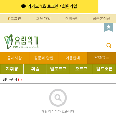
로그인
회원가입
장바구니
최근본상품
공지사항
질문과 답변
이용안내
MENU
지휘봉
휘슬
발도르프
오르프
알프호른
장바구니
( )
해당 데이터가 없습니다.