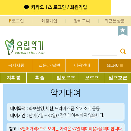
로그인
회원가입
장바구니
최근본상품
공지사항
질문과 답변
이용안내
MENU
지휘봉
휘슬
발도르프
오르프
알프호른