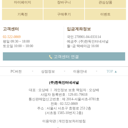
마이페이지
장바구니
관심상품
기획전
구매후기
이벤트
고객센터
입금계좌정보
02-522-0869
국민 270901-04-033114
평일 09:30 ~ 18:00
예금주: (주)한독인터네셔널
토요일 10:00 ~ 18:00
월~금 택배마감 16:00
고객센터 연결
PC버전
상점정보
이용안내
TOP ▲
(주)한독인터네셔널
대표 : 오상배 ㅣ 개인정보 보호 책임자 : 오상배
사업자 등록번호 : 129-81-79618
통신판매업신고번호 : 제 2014-서울서초-0781호
전화 : 02-522-0869
주소 : 서울시 서초구 효령로 253 2층
(서초동 1585-10번지 2층)
이용약관
|
개인정보처리방침