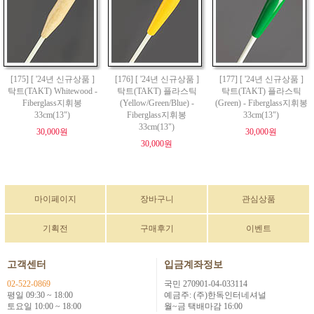
[175] [ '24년 신규상품 ]
[176] [ '24년 신규상품 ]
[177] [ '24년 신규상품 ]
탁트(TAKT) Whitewood -
탁트(TAKT) 플라스틱
탁트(TAKT) 플라스틱
Fiberglass지휘봉
(Yellow/Green/Blue) -
(Green) - Fiberglass지휘봉
33cm(13")
Fiberglass지휘봉
33cm(13")
33cm(13")
30,000원
30,000원
30,000원
마이페이지
장바구니
관심상품
기획전
구매후기
이벤트
고객센터
입금계좌정보
02-522-0869
국민 270901-04-033114
평일 09:30 ~ 18:00
예금주: (주)한독인터네셔널
토요일 10:00 ~ 18:00
월~금 택배마감 16:00