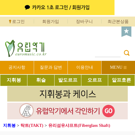
로그인
회원가입
장바구니
최근본상품
공지사항
질문과 답변
이용안내
MENU
지휘봉
휘슬
발도르프
오르프
알프호른
지휘봉
>
탁트(TAKT)
>
유리섬유샤프트(Fiberglass Shaft)