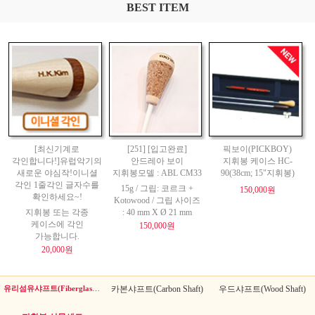
BEST ITEM
[최신기계로
[251] [입고완료]
픽보이(PICKBOY)
각인합니다!]유럽악기의
안드레아 보이
지휘봉 케이스 HC-
새로운 야심작!이니셜
지휘봉모델 : ABL CM33
90(38cm; 15"지휘봉)
각인 1줄각인 글자수를
15g / 그립: 코르크 +
150,000원
확인하세요~!
Kotowood / 그립 사이즈
지휘봉 또는 각종
: 40 mm X Ø 21 mm
케이스에 각인
150,000원
가능합니다.
20,000원
유리섬유샤프트(Fiberglass Shaft)
카본샤프트(Carbon Shaft)
우드샤프트(Wood Shaft)