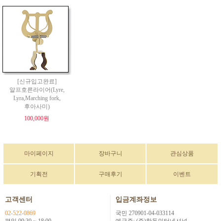
[신규입고완료]
알프호른라이어(Lyre,
Lyra,Marching fork,
후아사미)
100,000원
마이페이지
장바구니
관심상품
기획전
구매후기
이벤트
고객센터
입금계좌정보
02-522-0869
국민 270901-04-033114