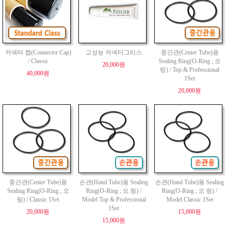
커넥터 캡(Connector Cap)
고성능 커넥터그리스
중간관(Center Tube)용
/ Classic
Sealing Ring(O-Ring ; 오
20,000원
링) / Top & Professional
40,000원
1Set
20,000원
중간관(Center Tube)용
손관(Hand Tube)용 Sealing
손관(Hand Tube)용 Sealing
Sealing Ring(O-Ring ; 오
Ring(O-Ring ; 오 링) /
Ring(O-Ring ; 오 링) /
링) / Classic 1Set
Model Top & Professional
Model Classic 1Set
1Set
20,000원
15,000원
15,000원