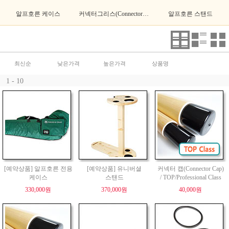
알프호른 케이스
커넥터그리스(Connector Grease)
알프호른 스탠드
최신순
낮은가격
높은가격
상품명
1 - 10
[예약상품] 알프호른 전용
[예약상품] 유니버셜
커넥터 캡(Connector Cap)
케이스
스탠드
/ TOP/Professional Class
330,000원
370,000원
40,000원