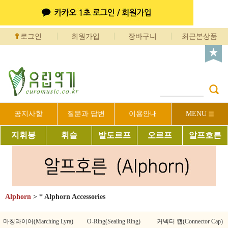
로그인
회원가입
장바구니
최근본상품
공지사항
질문과 답변
이용안내
MENU
지휘봉
휘슬
발도르프
오르프
알프호른
Alphorn
>
* Alphorn Accessories
마칭라이어(Marching Lyra)
O-Ring(Sealing Ring)
커넥터 캡(Connector Cap)